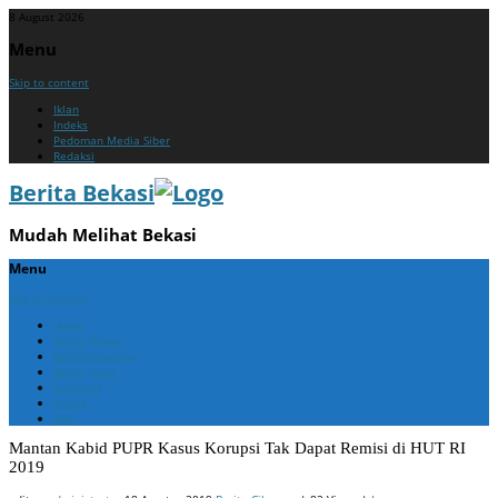
8 August 2026
Menu
Skip to content
Iklan
Indeks
Pedoman Media Siber
Redaksi
Berita Bekasi
Mudah Melihat Bekasi
Menu
Skip to content
Home
Berita Bekasi
Berita Cikarang
Berita Jabar
Nasional
Politik
ADV
Mantan Kabid PUPR Kasus Korupsi Tak Dapat Remisi di HUT RI
2019