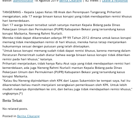
editor:
administrator
18 Agustus 2019
Berita Cikarang
| 82 Views |
Leave a response
TANGERANG – Kepala Lapas Kelas IIB Anak dan Perempuan Tangerang, Prihartati
mengatakan, ada 17 warga binaan kasus korupsi yang tidak mendapatkan remisi khusus
hari kemerdekaan.
Dari 17 warga binaan tersebut salah satunya mantan Kepala Bidang pada Dinas
Pekerjaan Umum dan Permukiman (PUPR) Kabupaten Bekasi yang tersandung kasus
korupsi Maikarta, Neneng Rahmi Nurlaili.
Mereka tidak dapat dikarenakan adanya PP 99 Tahun 2012 dimana untuk kasus korupsi
memang tidak mendapatkan remisi di hari khusus, mereka harus tetap menjalankan
hukumannya sesuai dengan putusan yang telah ditetapkan.
“Untuk kasus korupsi memang sudah tidak dapat remisi khusus, karena memang dalam
Peraturan Pemerintah sudah diatur bahwa warga binaan kasus korupsi tidak diberikan
remisi pada hari khusus,” katanya.
Prihartati menjelaskan, tidak hanya Ratu Atut saja yang tidak mendapatkan remisi hari
kemerdekaan, ada juga Neneng Rahmi Nurlaili mantan Kepala Bidang pada Dinas
Pekerjaan Umum dan Permukiman (PUPR) Kabupaten Bekasi yang tersandung kasus
korupsi Maikarta.
“Kalau Ibu Neneng dipindahkan oleh KPK dari Lapas Sukamiskin ke tempat saya, hal itu
dikarenekan beliau masih menjalani serangkaian pemeriksaan oleh KPK. Untuk lebih
mudah makanya dipindahkan ke sini, dan beliau juga tidak mendapatkan remisi khusus,”
ungkapnya.(*)
Berita Terkait:
No related posts.
Posted in
Berita Cikarang
Badan Sertifikasi ISO
Training SMK3