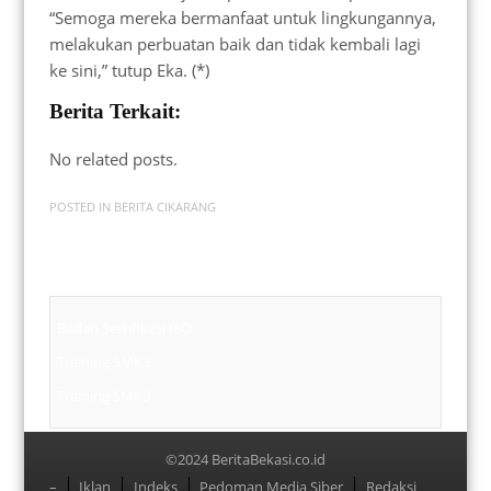
“Semoga mereka bermanfaat untuk lingkungannya,
melakukan perbuatan baik dan tidak kembali lagi
ke sini,” tutup Eka. (*)
Berita Terkait:
No related posts.
POSTED IN
BERITA CIKARANG
Badan Sertifikasi ISO
Training SMK3
Training SMK3
©2024 BeritaBekasi.co.id
Menu
–
Iklan
Indeks
Pedoman Media Siber
Redaksi