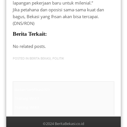
lapangan pekerjaan baru untuk milenial.”
Jika petahana dan oposisi sama-sama kuat dan
bagus, Bekasi yang Ihsan akan bisa tercapai.
(DNS/RON)
Berita Terkait:
No related posts.
POSTED IN
BERITA BEKASI
,
POLITIK
Badan Sertifikasi ISO
Training SMK3
Training SMK3
©2024 BeritaBekasi.co.id