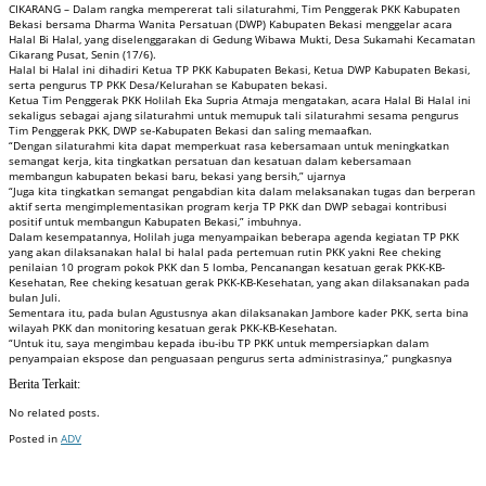
CIKARANG – Dalam rangka mempererat tali silaturahmi, Tim Penggerak PKK Kabupaten
Bekasi bersama Dharma Wanita Persatuan (DWP) Kabupaten Bekasi menggelar acara
Halal Bi Halal, yang diselenggarakan di Gedung Wibawa Mukti, Desa Sukamahi Kecamatan
Cikarang Pusat, Senin (17/6).
Halal bi Halal ini dihadiri Ketua TP PKK Kabupaten Bekasi, Ketua DWP Kabupaten Bekasi,
serta pengurus TP PKK Desa/Kelurahan se Kabupaten bekasi.
Ketua Tim Penggerak PKK Holilah Eka Supria Atmaja mengatakan, acara Halal Bi Halal ini
sekaligus sebagai ajang silaturahmi untuk memupuk tali silaturahmi sesama pengurus
Tim Penggerak PKK, DWP se-Kabupaten Bekasi dan saling memaafkan.
“Dengan silaturahmi kita dapat memperkuat rasa kebersamaan untuk meningkatkan
semangat kerja, kita tingkatkan persatuan dan kesatuan dalam kebersamaan
membangun kabupaten bekasi baru, bekasi yang bersih,” ujarnya
“Juga kita tingkatkan semangat pengabdian kita dalam melaksanakan tugas dan berperan
aktif serta mengimplementasikan program kerja TP PKK dan DWP sebagai kontribusi
positif untuk membangun Kabupaten Bekasi,” imbuhnya.
Dalam kesempatannya, Holilah juga menyampaikan beberapa agenda kegiatan TP PKK
yang akan dilaksanakan halal bi halal pada pertemuan rutin PKK yakni Ree cheking
penilaian 10 program pokok PKK dan 5 lomba, Pencanangan kesatuan gerak PKK-KB-
Kesehatan, Ree cheking kesatuan gerak PKK-KB-Kesehatan, yang akan dilaksanakan pada
bulan Juli.
Sementara itu, pada bulan Agustusnya akan dilaksanakan Jambore kader PKK, serta bina
wilayah PKK dan monitoring kesatuan gerak PKK-KB-Kesehatan.
“Untuk itu, saya mengimbau kepada ibu-ibu TP PKK untuk mempersiapkan dalam
penyampaian ekspose dan penguasaan pengurus serta administrasinya,” pungkasnya
Berita Terkait:
No related posts.
Posted in
ADV
Badan Sertifikasi ISO