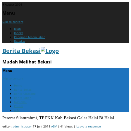
9 August 2026
Menu
Skip to content
Iklan
Indeks
Pedoman Media Siber
Redaksi
Berita Bekasi
Mudah Melihat Bekasi
Menu
Skip to content
Home
Berita Bekasi
Berita Cikarang
Berita Jabar
Nasional
Politik
ADV
Pererat Silaturahmi, TP PKK Kab.Bekasi Gelar Halal Bi Halal
editor:
administrator
17 Juni 2019
ADV
| 41 Views |
Leave a response