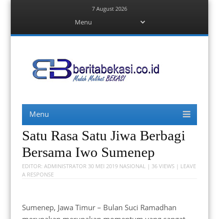
7 August 2026
Menu
Skip
to
content
Berita Bekasi
Mudah Melihat Bekasi
Menu
Skip
to
content
Satu Rasa Satu Jiwa Berbagi
Bersama Iwo Sumenep
EDITOR:
ADMINISTRATOR
30 MEI 2019
NASIONAL
| 36 VIEWS |
LEAVE
A RESPONSE
Sumenep, Jawa Timur – Bulan Suci Ramadhan