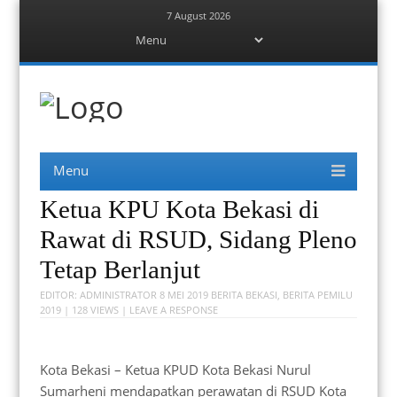
7 August 2026
Menu
Skip
to
content
Berita Bekasi
Mudah Melihat Bekasi
Menu
Skip
to
content
Ketua KPU Kota Bekasi di
Rawat di RSUD, Sidang Pleno
Tetap Berlanjut
EDITOR:
ADMINISTRATOR
8 MEI 2019
BERITA BEKASI
,
BERITA PEMILU
2019
| 128 VIEWS |
LEAVE A RESPONSE
Kota Bekasi – Ketua KPUD Kota Bekasi Nurul
Sumarheni mendapatkan perawatan di RSUD Kota