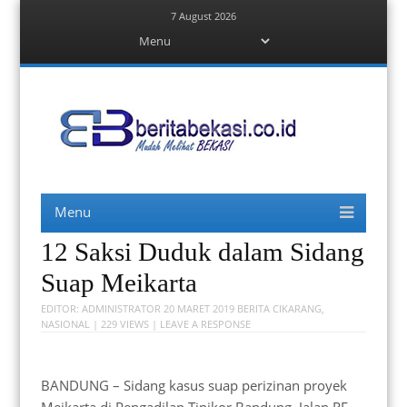
7 August 2026
Menu
Skip
to
content
Berita Bekasi
Mudah Melihat Bekasi
Menu
Skip
to
content
12 Saksi Duduk dalam Sidang
Suap Meikarta
EDITOR:
ADMINISTRATOR
20 MARET 2019
BERITA CIKARANG
,
NASIONAL
| 229 VIEWS |
LEAVE A RESPONSE
BANDUNG – Sidang kasus suap perizinan proyek