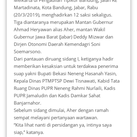
Meikarta di Pengadilan Tipikor Bandung, Jalan RE
Martadinata, Kota Bandung, Jabar, Rabu
(20/3/2019), menghadirkan 12 saksi sekaligus.
Tiga diantaranya merupakan Mantan Gubernur
Ahmad Heryawan alias Aher, mantan Wakil
Gubernur Jawa Barat (Jabar) Deddy Mizwar dan
Dirjen Otonomi Daerah Kemendagri Soni
Soemarsono.
Dari pantauan diruang sidang I, ketiganya hadir
memberikan kesaksian untuk terdakwa penerima
suap yakni Bupati Bekasi Neneng Hasanah Yasin,
Kepala Dinas PTMPTSP Dewi Tisnawati, Kabid Tata
Ruang Dinas PUPR Neneng Rahmi Nurlaili, Kadis
PUPR Jamaludin dan Kadis Damkar Sahat
Banjarnahor.
Sebelum sidang dimulai, Aher dengan ramah
sempat melayani pertanyaan wartawan.
“Kita lihat nanti di persidangan ya, intinya saya
siap,” katanya.