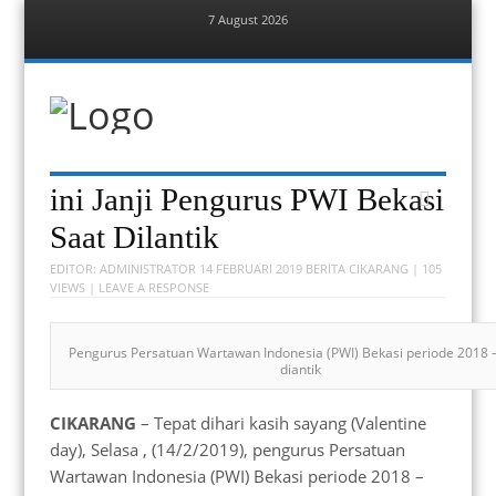
7 August 2026
Menu
Skip
to
content
Berita Bekasi
Mudah Melihat Bekasi
Menu
Skip
ini Janji Pengurus PWI Bekasi
to
content
Saat Dilantik
EDITOR:
ADMINISTRATOR
14 FEBRUARI 2019
BERITA CIKARANG
| 105
VIEWS |
LEAVE A RESPONSE
Pengurus Persatuan Wartawan Indonesia (PWI) Bekasi periode 2018 
diantik
CIKARANG
– Tepat dihari kasih sayang (Valentine
day), Selasa , (14/2/2019), pengurus Persatuan
Wartawan Indonesia (PWI) Bekasi periode 2018 –