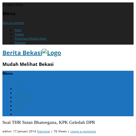
8 August 2026
Menu
Skip to content
Iklan
Indeks
Pedoman Media Siber
Redaksi
Berita Bekasi
Mudah Melihat Bekasi
Menu
Skip to content
Home
Berita Bekasi
Berita Cikarang
Berita Jabar
Nasional
Politik
ADV
Soal THR Sutan Bhatoegana, KPK Geledah DPR
editor:
17 Januari 2014
Nasional
| 76 Views |
Leave a response