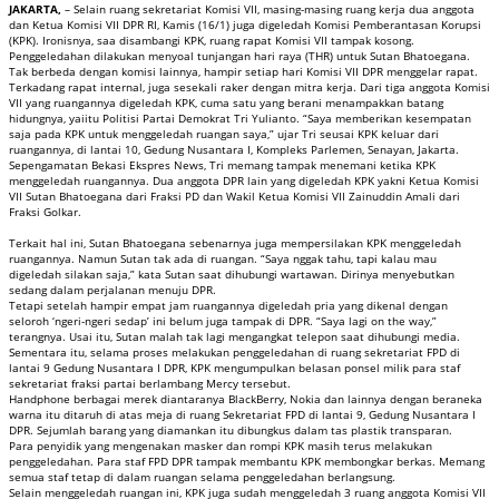
JAKARTA,
– Selain ruang sekretariat Komisi VII, masing-masing ruang kerja dua anggota
dan Ketua Komisi VII DPR RI, Kamis (16/1) juga digeledah Komisi Pemberantasan Korupsi
(KPK). Ironisnya, saa disambangi KPK, ruang rapat Komisi VII tampak kosong.
Penggeledahan dilakukan menyoal tunjangan hari raya (THR) untuk Sutan Bhatoegana.
Tak berbeda dengan komisi lainnya, hampir setiap hari Komisi VII DPR menggelar rapat.
Terkadang rapat internal, juga sesekali raker dengan mitra kerja. Dari tiga anggota Komisi
VII yang ruangannya digeledah KPK, cuma satu yang berani menampakkan batang
hidungnya, yaiitu Politisi Partai Demokrat Tri Yulianto. “Saya memberikan kesempatan
saja pada KPK untuk menggeledah ruangan saya,” ujar Tri seusai KPK keluar dari
ruangannya, di lantai 10, Gedung Nusantara I, Kompleks Parlemen, Senayan, Jakarta.
Sepengamatan Bekasi Ekspres News, Tri memang tampak menemani ketika KPK
menggeledah ruangannya. Dua anggota DPR lain yang digeledah KPK yakni Ketua Komisi
VII Sutan Bhatoegana dari Fraksi PD dan Wakil Ketua Komisi VII Zainuddin Amali dari
Fraksi Golkar.
Terkait hal ini, Sutan Bhatoegana sebenarnya juga mempersilakan KPK menggeledah
ruangannya. Namun Sutan tak ada di ruangan. “Saya nggak tahu, tapi kalau mau
digeledah silakan saja,” kata Sutan saat dihubungi wartawan. Dirinya menyebutkan
sedang dalam perjalanan menuju DPR.
Tetapi setelah hampir empat jam ruangannya digeledah pria yang dikenal dengan
seloroh ‘ngeri-ngeri sedap’ ini belum juga tampak di DPR. “Saya lagi on the way,”
terangnya. Usai itu, Sutan malah tak lagi mengangkat telepon saat dihubungi media.
Sementara itu, selama proses melakukan penggeledahan di ruang sekretariat FPD di
lantai 9 Gedung Nusantara I DPR, KPK mengumpulkan belasan ponsel milik para staf
sekretariat fraksi partai berlambang Mercy tersebut.
Handphone berbagai merek diantaranya BlackBerry, Nokia dan lainnya dengan beraneka
warna itu ditaruh di atas meja di ruang Sekretariat FPD di lantai 9, Gedung Nusantara I
DPR. Sejumlah barang yang diamankan itu dibungkus dalam tas plastik transparan.
Para penyidik yang mengenakan masker dan rompi KPK masih terus melakukan
penggeledahan. Para staf FPD DPR tampak membantu KPK membongkar berkas. Memang
semua staf tetap di dalam ruangan selama penggeledahan berlangsung.
Selain menggeledah ruangan ini, KPK juga sudah menggeledah 3 ruang anggota Komisi VII