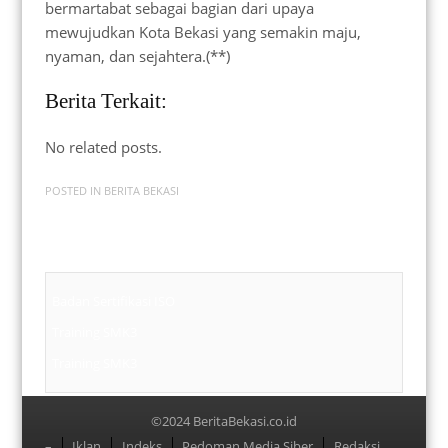
bermartabat sebagai bagian dari upaya
mewujudkan Kota Bekasi yang semakin maju,
nyaman, dan sejahtera.(**)
Berita Terkait:
No related posts.
POSTED IN
BERITA BEKASI
Badan Sertifikasi ISO
Training SMK3
Training SMK3
©2024 BeritaBekasi.co.id
Menu
–
Iklan
Indeks
Pedoman Media Siber
Redaksi