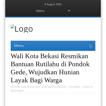
9 August 2026
Menu
Skip
to
content
Berita Bekasi
Mudah Melihat Bekasi
Menu
Skip
to
content
Wali Kota Bekasi Resmikan
Bantuan Rutilahu di Pondok
Gede, Wujudkan Hunian
Layak Bagi Warga
EDITOR:
JUIN RONI
4 JULI 2026
BERITA BEKASI
| 50 VIEWS |
LEAVE A
RESPONSE