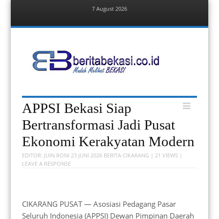
7 August 2026
Menu
Skip
to
content
Berita Bekasi
Mudah Melihat Bekasi
Menu
Skip
APPSI Bekasi Siap
to
content
Bertransformasi Jadi Pusat
Ekonomi Kerakyatan Modern
EDITOR:
JUIN RONI
23 JUNI 2026
BERITA CIKARANG
| 21 VIEWS |
LEAVE A RESPONSE
CIKARANG PUSAT — Asosiasi Pedagang Pasar
Seluruh Indonesia (APPSI) Dewan Pimpinan Daerah