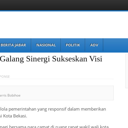
BERITA JABAR
NASIONAL
POLITIK
ADV
 Galang Sinergi Sukseskan Visi
SPONSE
arris Bobihoe
lola pemerintahan yang responsif dalam memberikan
 Kota Bekasi.
pagi bersama para camat di ruang rapat wakil wali kota,