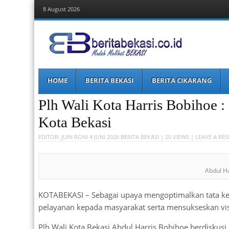
8 August 2026
Berita Bekasi
Mudah Melihat Bekasi
Menu
Skip
HOME
BERITA BEKASI
BERITA CIKARANG
to
content
Plh Wali Kota Harris Bobihoe :
Kota Bekasi
EDITOR:
JUIN RONI
4 JUNI 2026
BERITA BEKASI
| 20 VIEWS |
LEAVE A RE
Abdul H
KOTABEKASI – Sebagai upaya mengoptimalkan tata ke
pelayanan kepada masyarakat serta mensukseskan visi
Plh Wali Kota Bekasi Abdul Harris Bobihoe berdiskusi 