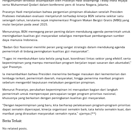
Pengumuman tersebut disampaikan oleh Prasetyo Hadi didampingi Teddy Indra Wijaya
serta Muhammad Qodari dalam konferensi pers di Istana Negara, Jakarta.
Prasetyo Hadi menjelaskan bahwa pergantian pimpinan dilakukan setelah Presiden
Prabowo melakukan evaluasi menyeluruh terhadap kinerja BGN selama sekitar satu
setengah tahun, terutama sejak implementasi Program Makan Bergizi Gratis (MBG) yang
mulai berjalan pada awal 2025.
Menurutnya, BGN memegang peran penting dalam mendukung agenda pemerintah untuk
meningkatkan kualitas gizi masyarakat sekaligus memperkuat pembangunan sumber
daya manusia Indonesia.
“Badan Gizi Nasional memiliki peran yang sangat strategis dalam mendukung agenda
pemerintah di bidang peningkatan kualitas gizi masyarakat”.
“Tugas ini membutuhkan tata kelola yang kuat, koordinasi lintas sektor yang efektif, serta
kepemimpinan yang mampu memastikan program berjalan tepat sasaran dan akuntabel,”
ujar Prasetyo.
Ia menambahkan bahwa Presiden menerima berbagai masukan dari kementerian dan
lembaga terkait, pemerintah daerah, masyarakat, hingga penerima manfaat program
sebelum mengambil keputusan melakukan pergantian pimpinan.
Menurut Prasetyo, perubahan kepemimpinan ini merupakan bagian dari langkah
pemerintah untuk mempercepat pencapaian target program prioritas nasional,
khususnya yang berkaitan dengan peningkatan kualitas gizi masyarakat.
“Dengan kepemimpinan yang baru, kita berharap pelaksanaan program-program prioritas
dapat semakin dipercepat, kinerja organisasi semakin baik, tata kelola semakin kuat, dan
manfaat yang dirasakan masyarakat semakin nyata,” ujarnya.(**)
Berita Terkait:
No related posts.