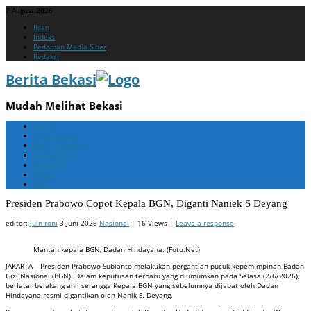
7 August 2026
Menu
Skip
Iklan
to
Indeks
content
Pedoman Media Siber
Redaksi
Berita Bekasi
Mudah Melihat Bekasi
Menu
Skip
Home
to
Berita Bekasi
content
Berita Cikarang
Berita Jabar
Nasional
Politik
ADV
Presiden Prabowo Copot Kepala BGN, Diganti Naniek S Deyang
editor:
juin roni
3 Juni 2026
Nasional
| 16 Views |
Leave a response
Mantan kepala BGN, Dadan Hindayana. (Foto.Net)
JAKARTA – Presiden Prabowo Subianto melakukan pergantian pucuk kepemimpinan Badan
Gizi Nasional (BGN). Dalam keputusan terbaru yang diumumkan pada Selasa (2/6/2026),
berlatar belakang ahli serangga Kepala BGN yang sebelumnya dijabat oleh Dadan
Hindayana resmi digantikan oleh Nanik S. Deyang.