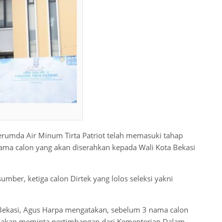
Perumda Air Minum Tirta Patriot telah memasuki tahap
 nama calon yang akan diserahkan kepada Wali Kota Bekasi
mber, ketiga calon Dirtek yang lolos seleksi yakni
ta Bekasi, Agus Harpa mengatakan, sebelum 3 nama calon
bih akan meminta pertimbangan dari Kementerian Dalam