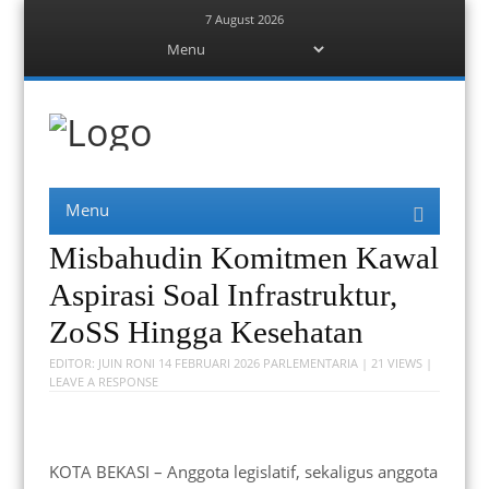
7 August 2026
Menu
Skip to content
Berita Bekasi
Mudah Melihat Bekasi
Menu
Skip to content
Misbahudin Komitmen Kawal
Aspirasi Soal Infrastruktur,
ZoSS Hingga Kesehatan
EDITOR:
JUIN RONI
14 FEBRUARI 2026
PARLEMENTARIA
| 21 VIEWS |
LEAVE A RESPONSE
KOTA BEKASI – Anggota legislatif, sekaligus anggota