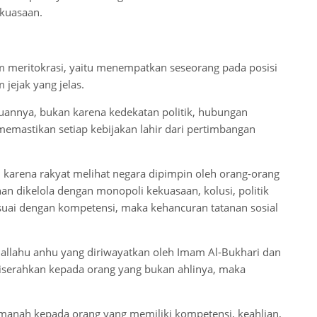
kuasaan.
m meritokrasi, yaitu menempatkan seseorang pada posisi
 jejak yang jelas.
annya, bukan karena kedekatan politik, hubungan
 memastikan setiap kebijakan lahir dari pertimbangan
karena rakyat melihat negara dipimpin oleh orang-orang
an dikelola dengan monopoli kekuasaan, kolusi, politik
suai dengan kompetensi, maka kehancuran tatanan sosial
iallahu anhu yang diriwayatkan oleh Imam Al-Bukhari dan
diserahkan kepada orang yang bukan ahlinya, maka
manah kepada orang yang memiliki kompetensi, keahlian,