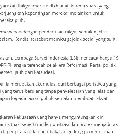
arakat. Rakyat merasa dikhianati karena suara yang
perjuangkan kepentingan mereka, melainkan untuk
ereka pilih.
emewahan dengan penderitaan rakyat semakin jelas
alam. Kondisi tersebut memicu gejolak sosial yang sulit
askan. Lembaga Survei Indonesia (LSI) mencatat hanya 19
 RI, angka terendah sejak era Reformasi. Partai politik
rsen, jauh dari kata ideal.
iba. Ia merupakan akumulasi dari berbagai peristiwa yang
yang terus berulang tanpa penyelesaian yang jelas dan
ajam kepada lawan politik semakin membuat rakyat
ingkaran kekuasaan yang hanya menguntungkan diri
am situasi seperti ini demonstrasi dan protes menjadi tak
eperti penjarahan dan pembakaran gedung pemerintahan