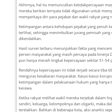
Akhirnya, hal itu memunculkan ketidakpercayaan masy
mereka berikan ternyata tidak digunakan untuk mem
memperkaya diri para pejabat dan wakil rakyat yang m
Ketimpangan antara kehidupan pejabat yang penuh k
terlihat, sehingga menimbulkan jurang pemisah yang d
dikendalikan.
Hasil survei terbaru menunjukkan fakta yang mencem
persen masyarakat yang masih percaya pada kinerja DPR
pun hanya meraih tingkat kepercayaan sekitar 51-54 pe
Rendahnya kepercayaan ini tidak terjadi secara tiba-t
menguras kesabaran masyarakat. Kasus-kasus korupsi 
ketimpangan dalam pelaksanaan hukum yang hanya t
kecewa.
Ketika rakyat melihat wakil mereka terjebak dalam l
sendiri, keluarga, kelompoknya dan oligarki, maka dal
terelakkan. Bahkan di beberapa kota, aksi anarkis s