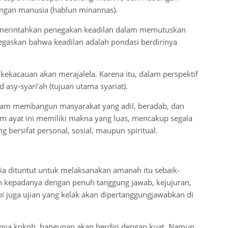
ngan manusia (hablun minannas).
memerintahkan penegakan keadilan dalam memutuskan
gaskan bahwa keadilan adalah pondasi berdirinya
kekacauan akan merajalela. Karena itu, dalam perspektif
 asy-syari’ah (tujuan utama syariat).
dalam membangun masyarakat yang adil, beradab, dan
 ayat ini memiliki makna yang luas, mencakup segala
 bersifat personal, sosial, maupun spiritual.
a dituntut untuk melaksanakan amanah itu sebaik-
an kepadanya dengan penuh tanggung jawab, kejujuran,
pi juga ujian yang kelak akan dipertanggungjawabkan di
inya kokoh, bangunan akan berdiri dengan kuat. Namun,