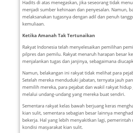
Hadits di atas menegaskan, jika seseorang tidak men
menjadi sumber kehinaan dan penyesalan. Namun, b
melaksanakan tugasnya dengan adil dan penuh tangg
kemuliaan.
Ketika Amanah Tak Tertunaikan
Rakyat Indonesia telah menyelesaikan pemilihan pemim
pilpres dan pemilu. Rakyat menaruh harapan besar k
menjalankan tugas dan janjinya, sebagaimana diuca
Namun, belakangan ini rakyat tidak melihat para pej
Setelah mereka menduduki jabatan, ternyata jauh pang
memilih mereka, para pejabat dan wakil rakyat hidup
melalui undang-undang yang mereka buat sendiri.
Sementara rakyat kelas bawah berjuang keras mengha
kian sulit, sementara sebagian besar lainnya mengh
bekerja. Hal yang lebih menyakitkan lagi, pemerinta
kondisi masyarakat kian sulit.