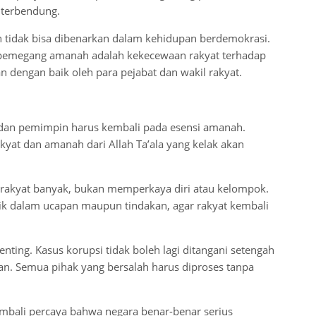
i terbendung.
n tidak bisa dibenarkan dalam kehidupan berdemokrasi.
 pemegang amanah adalah kekecewaan rakyat terhadap
n dengan baik oleh para pejabat dan wakil rakyat.
 dan pemimpin harus kembali pada esensi amanah.
akyat dan amanah dari Allah Ta’ala yang kelak akan
n rakyat banyak, bukan memperkaya diri atau kelompok.
ik dalam ucapan maupun tindakan, agar rakyat kembali
nting. Kasus korupsi tidak boleh lagi ditangani setengah
awan. Semua pihak yang bersalah harus diproses tanpa
embali percaya bahwa negara benar-benar serius