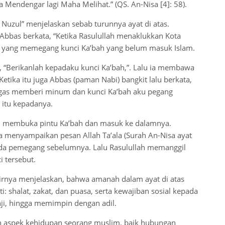
Mendengar lagi Maha Melihat.” (QS. An-Nisa [4]: 58).
uzul” menjelaskan sebab turunnya ayat di atas.
bbas berkata, “Ketika Rasulullah menaklukkan Kota
 yang memegang kunci Ka’bah yang belum masuk Islam.
 “Berikanlah kepadaku kunci Ka’bah,”. Lalu ia membawa
tika itu juga Abbas (paman Nabi) bangkit lalu berkata,
tugas memberi minum dan kunci Ka’bah aku pegang
 itu kepadanya.
h membuka pintu Ka’bah dan masuk ke dalamnya.
ya menyampaikan pesan Allah Ta’ala (Surah An-Nisa ayat
ada pemegang sebelumnya. Lalu Rasulullah memanggil
 tersebut.
irnya menjelaskan, bahwa amanah dalam ayat di atas
ti: shalat, zakat, dan puasa, serta kewajiban sosial kepada
nji, hingga memimpin dengan adil.
h aspek kehidupan seorang muslim, baik hubungan