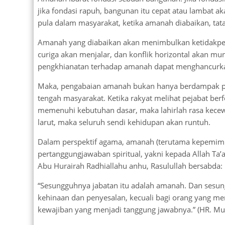
jika fondasi rapuh, bangunan itu cepat atau lambat 
pula dalam masyarakat, ketika amanah diabaikan, tata
Amanah yang diabaikan akan menimbulkan ketidakper
curiga akan menjalar, dan konflik horizontal akan mu
pengkhianatan terhadap amanah dapat menghancurka
Maka, pengabaian amanah bukan hanya berdampak pada
tengah masyarakat. Ketika rakyat melihat pejabat ber
memenuhi kebutuhan dasar, maka lahirlah rasa kecewa, 
larut, maka seluruh sendi kehidupan akan runtuh.
Dalam perspektif agama, amanah (terutama kepemimpi
pertanggungjawaban spiritual, yakni kepada Allah Ta’a
Abu Hurairah Radhiallahu anhu, Rasulullah bersabda:
“Sesungguhnya jabatan itu adalah amanah. Dan sesun
kehinaan dan penyesalan, kecuali bagi orang yang 
kewajiban yang menjadi tanggung jawabnya.” (HR. Mu