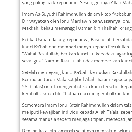
yang paling baik kepadamu. Sesungguhnya Allah Maha 
Imam As-Suyuthi Rahimahullah dalam kitab “Asbabun N
Diriwayatkan oleh Ibnu Mardawih bahwasannya Ibnu A
Makkah, beliau memanggil Usman bin Thalhah, orang
Ketika Usman datang kepadanya, Rasulullah bersabda,
kunci Ka’bah dan memberikannya kepada Rasulullah. Ke
“Wahai Rasulullah, berikan kunci itu kepadaku agar 
sekaligus.” Namun Rasulullah tidak memberikan kunci
Setelah memegang kunci Ka’bah, kemudian Rasululla
Kemudian turun Malaikat Jibril Alaihi Salam kepadan
58 di atas) untuk mengembalikan kunci tersebut kep
kembali Usman bin Thalhah dan mengembalikan kunci
Sementara Imam Ibnu Katsir Rahimahullah dalam tafs
meliputi kewajiban individu kepada Allah Ta’ala, seper
sesama manusia seperti menjaga titipan, menepati ja
Dengan kata lain, amanah sejatinya mencakup seluru