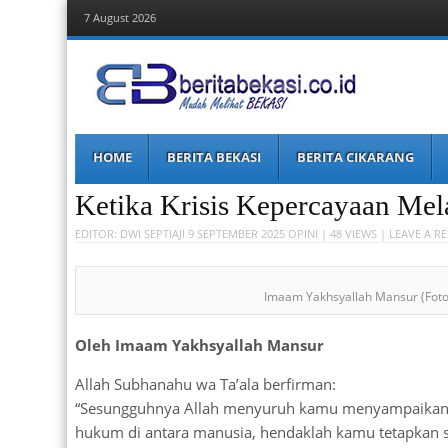
7 August 2026
Berita Bekasi
Mudah Melihat Bekasi
Menu
Skip
HOME
BERITA BEKASI
BERITA CIKARANG
to
content
Ketika Krisis Kepercayaan Mel
EDITOR:
DWI SEPTIAJI
9 SEPTEMBER 2025
OPINI
| 48 VIEWS |
LEAVE A R
Imaam Yakhsyallah Mansur (Foto:
Oleh Imaam Yakhsyallah Mansur
Allah Subhanahu wa Ta’ala berfirman:
“Sesungguhnya Allah menyuruh kamu menyampaikan 
hukum di antara manusia, hendaklah kamu tetapkan s