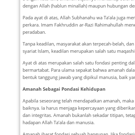
dengan Allah (hablun minallah) maupun hubungan de
Pada ayat di atas, Allah Subhanahu wa Ta’ala juga 
perkara. Imam Fakhruddin ar-Razi Rahimahullah mene
peradaban.
Tanpa keadilan, masyarakat akan terpecah-belah, dan 
syariat Islam, keadilan merupakan salah satu maqashid
Ayat di atas merupakan salah satu fondasi penting 
bermartabat. Para ulama sepakat bahwa amanah dalam
bentuk tanggung jawab yang dipikul manusia, baik yang
Amanah Sebagai Pondasi Kehidupan
Apabila seseorang telah mendapatkan amanah, maka i
baiknya. Ia harus menjaga kepercayaan yang diberik
dan integritas. Amanah bukanlah sekadar titipan, teta
hadapan Allah Ta’ala dan manusia.
Amanah ibarat fondasi sebuah bangunan. Jika fondas