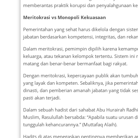
memberantas praktik korupsi dan penyalahgunaan ke
Meritokrasi vs Monopoli Kekuasaan
Pemerintahan yang sehat harus dikelola dengan siste
jabatan berdasarkan kompetensi, integritas, dan rekam
Dalam meritokrasi, pemimpin dipilih karena kemampu
keluarga, atau tekanan kelompok tertentu. Sistem ini
matang dan benar-benar bermanfaat bagi rakyat.
Dengan meritokrasi, kepercayaan publik akan tumbuh 
yang layak dan kompeten. Sebaliknya, jika pemerintah
dinasti, dan pemberian amanah jabatan yang tidak se
pasti akan terjadi.
Dalam sebuah hadist dari sahabat Abu Hurairah Radh
Muslim, Rasulullah bersabda: “Apabila suatu urusan 
tunggulah kehancurannya.” (Muttafaq Alaih).
Hadits di atas menegaskan pentingnya memberikan a