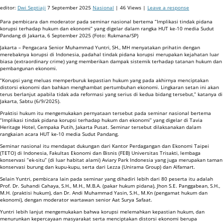
editor:
Dwi Septiaji
7 September 2025
Nasional
| 46 Views |
Leave a response
Para pembicara dan moderator pada seminar nasional bertema “Implikasi tindak pidana
korupsi terhadap hukum dan ekonomi” yang digelar dalam rangka HUT ke-10 media Sudut
Pandang di Jakarta, 6 September 2025 (Foto: Rukmana/SP)
Jakarta – Pengacara Senior Muhammad Yuntri, SH., MH menyatakan prihatin dengan
merebaknya korupsi di Indonesia, padahal tindak pidana korupsi merupakan kejahatan luar
biasa (extraordinary crime) yang memberikan dampak sistemik terhadap tatanan hukum dan
pembangunan ekonomi.
“Korupsi yang meluas memperburuk kepastian hukum yang pada akhirnya menciptakan
distorsi ekonomi dan bahkan menghambat pertumbuhan ekonomi. Lingkaran setan ini akan
terus berlanjut apabila tidak ada reformasi yang serius di kedua bidang tersebut,” katanya di
Jakarta, Sabtu (6/9/2025).
Praktisi hukum itu mengemukakan pernyataan tersebut pada seminar nasional bertema
“Implikasi tindak pidana korupsi terhadap hukum dan ekonomi” yang digelar di Tavia
Heritage Hotel, Cempaka Putih, Jakarta Pusat. Seminar tersebut dilaksanakan dalam
rangkaian acara HUT ke-10 media Sudut Pandang.
Seminar nasional itu mendapat dukungan dari Kantor Perdagangan dan Ekonomi Taipei
(TETO) di Indonesia, Fakultas Ekonomi dan Bisnis (FEB) Universitas Trisakti, lembaga
konservasi “ek-situ” (di luar habitat alami) Aviary Park Indonesia yang juga merupakan taman
konservasi burung dan kupu-kupu, serta dari Lezza (Unirama Group) dan Alfamart.
Selain Yuntri, pembicara lain pada seminar yang dihadiri lebih dari 80 peserta itu adalah
Prof. Dr. Suhandi Cahaya, S.H., M.H., M.B.A. (pakar hukum pidana), Jhon S.E. Panggabean, S.H.,
M.H. (praktisi hukum), dan Dr. Andi Muhammad Yasin, S.H., M.Kn (pengamat hukum dan
ekonomi), dengan moderator wartawan senior Aat Surya Safaat.
Yuntri lebih lanjut mengemukakan bahwa korupsi melemahkan kepastian hukum, dan
menurunkan kepercayaan masyarakat serta menciptakan distorsi ekonomi berupa