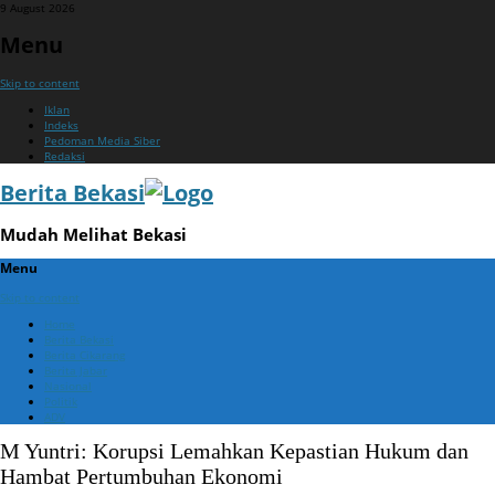
9 August 2026
Menu
Skip to content
Iklan
Indeks
Pedoman Media Siber
Redaksi
Berita Bekasi
Mudah Melihat Bekasi
Menu
Skip to content
Home
Berita Bekasi
Berita Cikarang
Berita Jabar
Nasional
Politik
ADV
M Yuntri: Korupsi Lemahkan Kepastian Hukum dan
Hambat Pertumbuhan Ekonomi