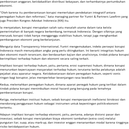
pemborosan anggaran, ketidakadilan distribusi kekayaan, dan terhambatnya pertumbuhan
ekonomi.
“Oleh karena itu pemberantasan korupsi memerlukan pendekatan integratif antara
penegakan hukum dan reformasi,” kata managing partner for Yuntri & Partners Lawfirm yang
juga Presiden Kongres Advokat Indonesia (KAI) itu.
Ia menyatakan, korupsi merupakan salah satu masalah utama dalam tata kelola
pemerintahan di banyak negara berkembang, termasuk Indonesia. Dengan sifatnya yang
merusak, korupsi tidak hanya mengganggu stabilitas hukum, tetapi juga menghambat
pembangunan ekonomi yang berkelanjutan.
Mengutip data Transparency International, Yuntri mengemukakan, indeks persepsi korupsi
Indonesia masih menunjukkan angka yang perlu ditingkatkan. Ini berarti integritas hukum
dan ekonomi masih terancam, dan berdasarkan kajian dan analisisnya, tindak pidana korupsi
berimplikasi terhadap hukum dan ekonomi secara saling terkait.
Implikasi korupsi terhadap hukum, yaitu, pertama, erosi supremasi hukum, dimana korupsi
menurunkan kepercayaan masyarakat terhadap hukum, terutama ketika pelakunya adalah
pejabat atau aparatur negara. Ketidaksetaraan dalam penegakan hukum, seperti vonis
ringan bagi koruptor, jelas memperlebar kesenjangan rasa keadilan.
Kedua, melemahkan penegakan hukum, dimana aparat penegak hukum yang terlibat dalam
tindak pidana korupsi menimbulkan moral hazard yang berujung pada lemahnya
pemberantasan korupsi.
Ketiga, melemahkan institusi hukum, sebab korupsi memperparah inefisiensi birokrasi dan
mendorong penggunaan hukum sebagai instrumen untuk kepentingan politik-ekonomi
tertentu.
Adapun implikasi korupsi terhadap ekonomi, yaitu, pertama, adanya distorsi pasar dan
investasi, sebab korupsi menciptakan biaya ekonomi tambahan (extra cost) melalui
pungutan liar, suap, atau mark-up, dan investor enggan menanamkan modal karena tingginya
risiko ketidakpastian hukum.