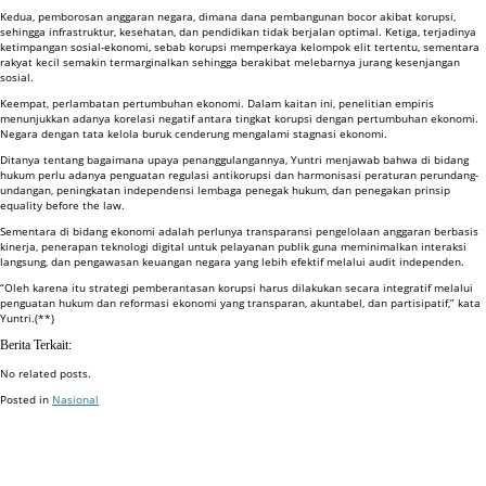
Kedua, pemborosan anggaran negara, dimana dana pembangunan bocor akibat korupsi,
sehingga infrastruktur, kesehatan, dan pendidikan tidak berjalan optimal. Ketiga, terjadinya
ketimpangan sosial-ekonomi, sebab korupsi memperkaya kelompok elit tertentu, sementara
rakyat kecil semakin termarginalkan sehingga berakibat melebarnya jurang kesenjangan
sosial.
Keempat, perlambatan pertumbuhan ekonomi. Dalam kaitan ini, penelitian empiris
menunjukkan adanya korelasi negatif antara tingkat korupsi dengan pertumbuhan ekonomi.
Negara dengan tata kelola buruk cenderung mengalami stagnasi ekonomi.
Ditanya tentang bagaimana upaya penanggulangannya, Yuntri menjawab bahwa di bidang
hukum perlu adanya penguatan regulasi antikorupsi dan harmonisasi peraturan perundang-
undangan, peningkatan independensi lembaga penegak hukum, dan penegakan prinsip
equality before the law.
Sementara di bidang ekonomi adalah perlunya transparansi pengelolaan anggaran berbasis
kinerja, penerapan teknologi digital untuk pelayanan publik guna meminimalkan interaksi
langsung, dan pengawasan keuangan negara yang lebih efektif melalui audit independen.
“Oleh karena itu strategi pemberantasan korupsi harus dilakukan secara integratif melalui
penguatan hukum dan reformasi ekonomi yang transparan, akuntabel, dan partisipatif,” kata
Yuntri.(**)
Berita Terkait:
No related posts.
Posted in
Nasional
Badan Sertifikasi ISO
Training SMK3