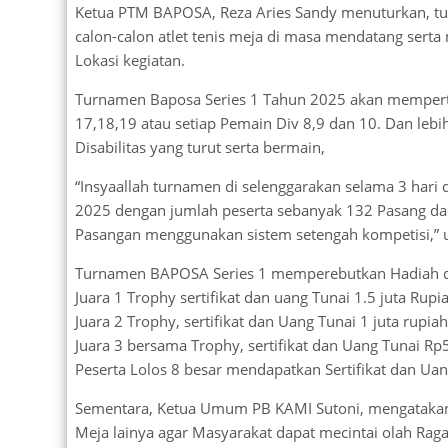
Ketua PTM BAPOSA, Reza Aries Sandy menuturkan, tur
calon-calon atlet tenis meja di masa mendatang ser
Lokasi kegiatan.
Turnamen Baposa Series 1 Tahun 2025 akan memperta
17,18,19 atau setiap Pemain Div 8,9 dan 10. Dan lebih
Disabilitas yang turut serta bermain,
“Insyaallah turnamen di selenggarakan selama 3 hari
2025 dengan jumlah peserta sebanyak 132 Pasang dan 
Pasangan menggunakan sistem setengah kompetisi,” u
Turnamen BAPOSA Series 1 memperebutkan Hadiah den
Juara 1 Trophy sertifikat dan uang Tunai 1.5 juta Rupi
Juara 2 Trophy, sertifikat dan Uang Tunai 1 juta rupiah
Juara 3 bersama Trophy, sertifikat dan Uang Tunai Rp
Peserta Lolos 8 besar mendapatkan Sertifikat dan Ua
Sementara, Ketua Umum PB KAMI Sutoni, mengatakan 
Meja lainya agar Masyarakat dapat mecintai olah Ra