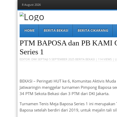
8 August 2026
Berita Bekasi
Mudah Melihat Bekasi
Menu
Skip
HOME
BERITA BEKASI
BERITA CIKARANG
to
content
PTM BAPOSA dan PB KAMI Ge
Series 1
EDITOR:
DWI SEPTIAJI
5 SEPTEMBER 2025
BERITA BEKASI
| 114 VIEWS |
L
BEKASI – Peringati HUT ke 6, Komunitas Aktivis Mud
Jatiwaringin menggelar turnamen Pimpong Baposa seri
34 PTM Sekota Bekasi dan 3 PTM dari DKI Jakarta.
Turnamen Tenis Meja Baposa Series 1 ini merupakan
Baposa setelah berdiri dari 2019, untuk mejalin tali 