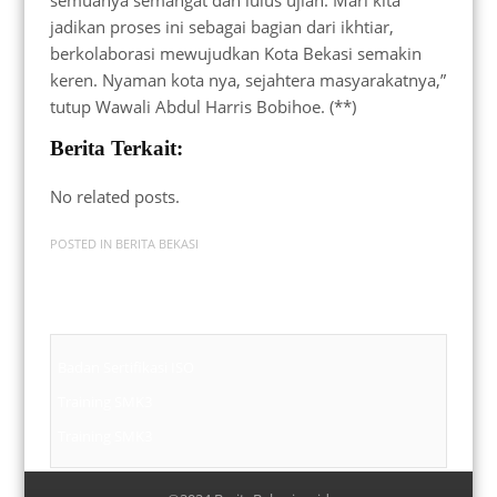
jadikan proses ini sebagai bagian dari ikhtiar,
berkolaborasi mewujudkan Kota Bekasi semakin
keren. Nyaman kota nya, sejahtera masyarakatnya,”
tutup Wawali Abdul Harris Bobihoe. (**)
Berita Terkait:
No related posts.
POSTED IN
BERITA BEKASI
Badan Sertifikasi ISO
Training SMK3
Training SMK3