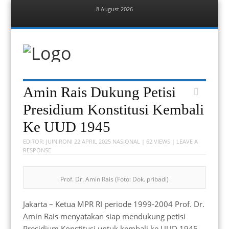
8 August 2026
Menu
Skip
to
content
Berita Bekasi
Mudah Melihat Bekasi
Menu
Skip
Amin Rais Dukung Petisi
to
content
Presidium Konstitusi Kembali
Ke UUD 1945
EDITOR:
JUIN RONI
22 APRIL 2025
NASIONAL
| 62 VIEWS |
LEAVE A
RESPONSE
Prof. Dr. Amin Rais (Foto: Dok. pribadi)
Jakarta – Ketua MPR RI periode 1999-2004 Prof. Dr.
Amin Rais menyatakan siap mendukung petisi
Presidium Konstitusi untuk kembali ke UUD 1945