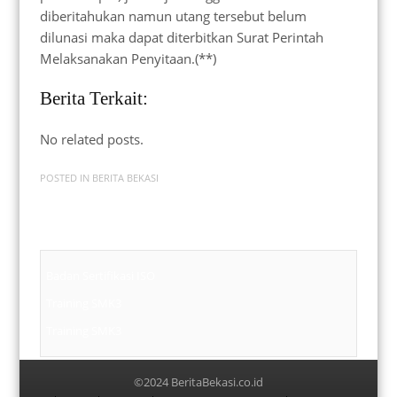
diberitahukan namun utang tersebut belum
dilunasi maka dapat diterbitkan Surat Perintah
Melaksanakan Penyitaan.(**)
Berita Terkait:
No related posts.
POSTED IN
BERITA BEKASI
Badan Sertifikasi ISO
Training SMK3
Training SMK3
©2024 BeritaBekasi.co.id