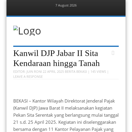
7 August 2026
Menu
Skip
to
content
Berita Bekasi
Mudah Melihat Bekasi
Menu
Skip
Kanwil DJP Jabar II Sita
to
content
Kendaraan hingga Tanah
EDITOR:
JUIN RONI
22 APRIL 2025
BERITA BEKASI
| 145 VIEWS |
LEAVE A RESPONSE
BEKASI – Kantor Wilayah Direktorat Jenderal Pajak
(Kanwil DJP) Jawa Barat II melaksanakan kegiatan
Pekan Sita Serentak yang berlangsung mulai tanggal
21 s.d. 25 April 2025. Kegiatan ini diselenggarakan
bersama dengan 11 Kantor Pelayanan Pajak yang