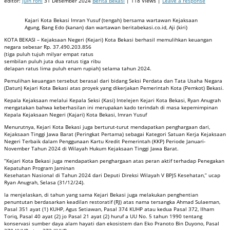
editor:
juin roni
31 Desember 2024
Berita Bekasi
| 118 Views |
Leave a response
Kajari Kota Bekasi Imran Yusuf (tengah) bersama wartawan Kejaksaan
Agung, Bang Edo (kanan) dan wartawan beritabekasi.co.id, Aji (kiri)
KOTA BEKASI – Kejaksaan Negeri (Kejari) Kota Bekasi berhasil memulihkan keuangan
negara sebesar Rp. 37.490.203.856
(tiga puluh tujuh milyar empat ratus
sembilan puluh juta dua ratus tiga ribu
delapan ratus lima puluh enam rupiah) selama tahun 2024.
Pemulihan keuangan tersebut berasal dari bidang Seksi Perdata dan Tata Usaha Negara
(Datun) Kejari Kota Bekasi atas proyek yang dikerjakan Pemerintah Kota (Pemkot) Bekasi.
Kepala Kejaksaan melalui Kepala Seksi (Kasi) Intelejen Kejari Kota Bekasi, Ryan Anugrah
mengatakan bahwa keberhasilan ini merupakan kado terindah di masa kepemimpinan
Kepala Kejaksaan Negeri (Kajari) Kota Bekasi, Imran Yusuf
Menurutnya, Kejari Kota Bekasi juga berturut-turut mendapatkan penghargaan dari,
Kejaksaan Tinggi Jawa Barat (Peringkat Pertama) sebagai Kategori Satuan Kerja Kejaksaan
Negeri Terbaik dalam Penggunaan Kartu Kredit Pemerintah (KKP) Periode Januari-
November Tahun 2024 di Wilayah Hukum Kejaksaan Tinggi Jawa Barat.
“Kejari Kota Bekasi juga mendapatkan penghargaan atas peran aktif terhadap Penegakan
Kepatuhan Program Jaminan
Kesehatan Nasional di Tahun 2024 dari Deputi Direksi Wilayah V BPJS Kesehatan,” ucap
Ryan Anugrah, Selasa (31/12/24).
Ia menjelaskan, di tahun yang sama Kejari Bekasi juga melakukan penghentian
penuntutan berdasarkan keadilan restoratif (RJ) atas nama tersangka Ahmad Sulaeman,
Pasal 351 ayat (1) KUHP, Agus Setiawan, Pasal 374 KUHP atau kedua Pasal 372, Ilham
Toriq, Pasal 40 ayat (2) jo Pasal 21 ayat (2) huruf a UU No. 5 tahun 1990 tentang
konservasi sumber daya alam hayati dan ekosistem dan Eko Pranoto Bin Duyono, Pasal