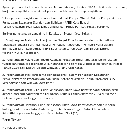
378 KUHP atau 372 KUHP.
Ryan juga menjelaskan untuk bidang Pidana Khusus, di tahun 2024 ada 6 perkara sedang
berjalan penyelidikannya dan 5 perkara sudah masuk tahap penyidikan.
“Lima perkara penyidikan tersebut berasal dari Korupsi Tindak Pidana Korupsi dalam
Pengadaan Excavator Standar dan Bulldozer APBD Kota Bekasi
Tahun Anggaran 2021 pada Dinas Lingkungan Hidup Pemkot Bekasi,”tutupnya.
Berikut penghargaan yang di raih Kejaksaan Negeri Kota Bekasi :
1. Penghargaan Terbaik ke-II Kejaksaan Negeri Tipe A dengan Kinerja Pemulihan
Keuangan Negara Tertinggi melalui PenegakanKepatuhan Pemberi Kerja dalam
membayar iuran kepesertaan BPJS Kesehatan tahun 2024 dari Deputi Direksi
Wilayah V BPJS Kesehatan.
2. Penghargaan Kejaksaan Negeri Realisasi Gugatan Sederhana atas penyelesaian
tunggakan iuran kepesertaan BPJS Ketenagakerjaan melalui proses hukum non litigasi
Tahun 2024 dari Deputi Direksi Wilayah V BPJS Kesehatan.
3. Penghargaan atas kerjasama dan kolaborasi dalam Penegakan Kepatuhan
Penyelenggaraan Program Jaminan Sosial Ketenagakerjaan Tahun 2024 dari BPJS
Ketenagakerjaan Wilayah Jawa Barat
4. Penghargaan Terbaik Ke-3 dari Kejaksaan Tinggi Jawa Barat sebagai Satuan Kerja
dengan Kategori Akuntabilitas Keuangan Terbaik Tahun Anggaran 2024 di Wilayah
Hukum Kejaksaan Tinggi Jawa Barat.
5. Penghargaan Harapan 1 dari Kejaksaan Tinggi Jawa Barat atas capaian kinerja
bidang Perdata dan Tata Usaha Negara Kejaksaan Negeri Kota Bekasi dalam
RAKERDA Kejaksaan Tinggi Jawa Barat Tahun 2024.(**)
Berita Terkait:
No related posts.