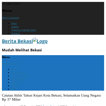
10 August 2026
Menu
Skip to content
Iklan
Indeks
Pedoman Media Siber
Redaksi
Berita Bekasi
Mudah Melihat Bekasi
Menu
Skip to content
Home
Berita Bekasi
Berita Cikarang
Berita Jabar
Nasional
Politik
ADV
Catatan Akhir Tahun Kejari Kota Bekasi, Selamatkan Uang Negara
Rp 37 Miliar