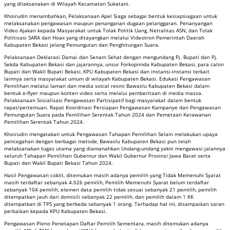
yang dilaksanakan di Wilayah Kecamatan Sukatani.
Khoirudin menambahkan, Pelaksanaan Apel Siaga sebagai bentuk kesiapsiagaan untuk
melaksanakan pengawasan maupun penanganan dugaan pelanggaran. Penanyangan
Video Ajakan kepada Masyarakat untuk Tolak Politik Uang, Netralitas ASN, dan Tolak
Politisasi SARA dan Hoax yang ditayangkan melalui Videotron Pemerintah Daerah
Kabupaten Bekasi jelang Pemungutan dan Penghitungan Suara.
Pelaksanaan Deklarasi Damai dan Senam Sehat dengan mengundang Pj. Bupati dan Pj.
Sekda Kabupaten Bekasi dan jajarannya, unsur Forkopimda Kabupaten Bekasi, para calon
Bupati dan Wakil Bupati Bekasi, KPU Kabupaten Bekasi dan instansi-instansi terkait
lainnya serta masyarakat umum di wilayah Kabupaten Bekasi. Edukasi Pengawasan
Pemilihan melalui laman dan media sosial resmi Bawaslu Kabupaten Bekasi dalam
bentuk e-flyer maupun konten video serta melalui pemberitaan di media massa.
Pelaksanaan Sosialisasi Pengawasan Partisipatif bagi masyarakat dalam bentuk
rapat/pertemuan. Rapat Koordinasi Persiapan Pengawasan Kampanye dan Pengawasan
Pemungutan Suara pada Pemilihan Serentak Tahun 2024 dan Pemetaan Kerawanan
Pemilihan Serentak Tahun 2024.
Khoirudin mengatakan untuk Pengawasan Tahapan Pemilihan Selain melakukan upaya
pencegahan dengan berbagai metode, Bawaslu Kabupaten Bekasi pun telah
melaksanakan tugas utama yang diamanahkan Undang-undang yakni mengawasi jalannya
seluruh Tahapan Pemilihan Gubernur dan Wakil Gubernur Provinsi Jawa Barat serta
Bupati dan Wakil Bupati Bekasi Tahun 2024.
Hasil Pengawasan coklit, ditemukan masih adanya pemilih yang Tidak Memenuhi Syarat
masih terdaftar sebanyak 4.026 pemilih, Pemilih Memenuhi Syarat belum terdaftar
sebanyak 104 pemilih, elemen data pemilih tidak sesuai sebanyak 21 pemilih, pemilih
ditempatkan jauh dari domisili sebanyak 22 pemilih, dan pemilih dalam 1 KK
ditempatkan di TPS yang berbeda sebanyak 1 orang. Terhadap hal ini, disampaikan saran
perbaikan kepada KPU Kabupaten Bekasi.
Pengawasan Pleno Penetapan Daftar Pemilih Sementara, masih ditemukan adanya