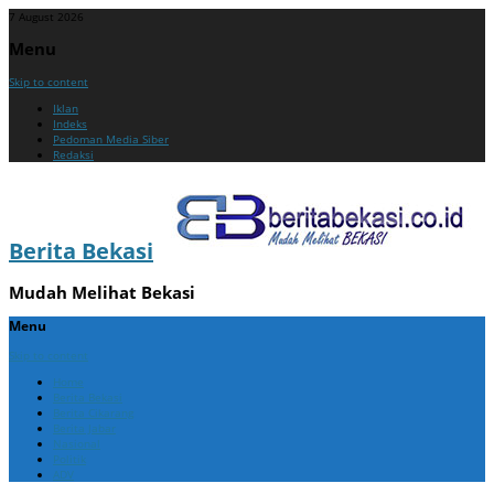
7 August 2026
Menu
Skip to content
Iklan
Indeks
Pedoman Media Siber
Redaksi
Berita Bekasi
Mudah Melihat Bekasi
Menu
Skip to content
Home
Berita Bekasi
Berita Cikarang
Berita Jabar
Nasional
Politik
ADV