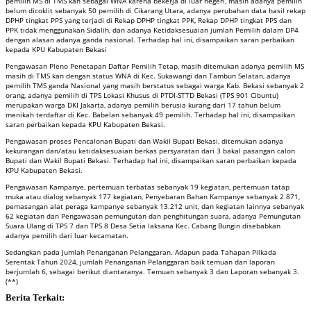
pemilih MS di TMS kan sebagai WNA karena bekerja di luar negeri, masih adanya pemilih
belum dicoklit sebanyak 50 pemilih di Cikarang Utara, adanya perubahan data hasil rekap
DPHP tingkat PPS yang terjadi di Rekap DPHP tingkat PPK, Rekap DPHP tingkat PPS dan
PPK tidak menggunakan Sidalih, dan adanya Ketidaksesuaian jumlah Pemilih dalam DP4
dengan alasan adanya ganda nasional. Terhadap hal ini, disampaikan saran perbaikan
kepada KPU Kabupaten Bekasi
Pengawasan Pleno Penetapan Daftar Pemilih Tetap, masih ditemukan adanya pemilih MS
masih di TMS kan dengan status WNA di Kec. Sukawangi dan Tambun Selatan, adanya
pemilih TMS ganda Nasional yang masih berstatus sebagai warga Kab. Bekasi sebanyak 2
orang, adanya pemilih di TPS Lokasi Khusus di PTDI-STTD Bekasi (TPS 901 Cibuntu)
merupakan warga DKI Jakarta, adanya pemilih berusia kurang dari 17 tahun belum
menikah terdaftar di Kec. Babelan sebanyak 49 pemilih. Terhadap hal ini, disampaikan
saran perbaikan kepada KPU Kabupaten Bekasi.
Pengawasan proses Pencalonan Bupati dan Wakil Bupati Bekasi, ditemukan adanya
kekurangan dan/atau ketidaksesuaian berkas persyaratan dari 3 bakal pasangan calon
Bupati dan Wakil Bupati Bekasi. Terhadap hal ini, disampaikan saran perbaikan kepada
KPU Kabupaten Bekasi.
Pengawasan Kampanye, pertemuan terbatas sebanyak 19 kegiatan, pertemuan tatap
muka atau dialog sebanyak 177 kegiatan, Penyebaran Bahan Kampanye sebanyak 2.871,
pemasangan alat peraga kampanye sebanyak 13.212 unit, dan kegiatan lainnya sebanyak
62 kegiatan dan Pengawasan pemungutan dan penghitungan suara, adanya Pemungutan
Suara Ulang di TPS 7 dan TPS 8 Desa Setia laksana Kec. Cabang Bungin disebabkan
adanya pemilih dari luar kecamatan.
Sedangkan pada Jumlah Penanganan Pelanggaran. Adapun pada Tahapan Pilkada
Serentak Tahun 2024, jumlah Penanganan Pelanggaran baik temuan dan laporan
berjumlah 6, sebagai berikut diantaranya. Temuan sebanyak 3 dan Laporan sebanyak 3.
(**)
Berita Terkait: