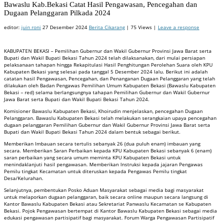
Bawaslu Kab.Bekasi Catat Hasil Pengawasan, Pencegahan dan
Dugaan Pelanggaran Pilkada 2024
editor:
juin roni
27 Desember 2024
Berita Cikarang
| 75 Views |
Leave a response
KABUPATEN BEKASI – Pemilihan Gubernur dan Wakil Gubernur Provinsi Jawa Barat serta
Bupati dan Wakil Bupati Bekasi Tahun 2024 telah dilaksanakan, dari mulai persiapan
pelaksanaan tahapan hingga Rekapitulasi Hasil Penghitungan Perolehan Suara oleh KPU
Kabupaten Bekasi yang selesai pada tanggal 5 Desember 2024 lalu. Berikut ini adalah
catatan hasil Pengawasan, Pencegahan, dan Penanganan Dugaan Pelanggaran yang telah
dilakukan oleh Badan Pengawas Pemilihan Umum Kabupaten Bekasi (Bawaslu Kabupaten
Bekasi – red) selama berlangsungnya tahapan Pemilihan Gubernur dan Wakil Gubernur
Jawa Barat serta Bupati dan Wakil Bupati Bekasi Tahun 2024.
Komisioner Bawaslu Kabupaten Bekasi, Khoirudin menjelaskan, pencegahan Dugaan
Pelanggaran. Bawaslu Kabupaten Bekasi telah melakukan serangkaian upaya pencegahan
dugaan pelanggaran Pemilihan Gubernur dan Wakil Gubernur Provinsi Jawa Barat serta
Bupati dan Wakil Bupati Bekasi Tahun 2024 dalam bentuk sebagai berikut.
Memberikan Imbauan secara tertulis sebanyak 26 (dua puluh enam) imbauan yang
secara. Memberikan Saran Perbaikan kepada KPU Kabupaten Bekasi sebanyak 6 (enam)
saran perbaikan yang secara umum meminta KPU Kabupaten Bekasi untuk
menindaklanjuti hasil pengawasan. Memberikan Instruksi kepada jajaran Pengawas
Pemilu tingkat Kecamatan untuk diteruskan kepada Pengawas Pemilu tingkat
Desa/Kelurahan.
Selanjutnya, pembentukan Posko Aduan Masyarakat sebagai media bagi masyarakat
untuk melaporkan dugaan pelanggaran, baik secara online maupun secara langsung di
Kantor Bawaslu Kabupaten Bekasi atau Sekretariat Panwaslu Kecamatan se Kabupaten
Bekasi. Pojok Pengawasan bertempat di Kantor Bawaslu Kabupaten Bekasi sebagai media
edukasi pengawasan partisipatif bagi masyarakat. Forum Warga Pengawasan Partisipatif