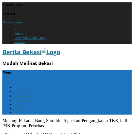
7 August 2026
Menu
Skip to content
Iklan
Indeks
Pedoman Media Siber
Redaksi
Berita Bekasi
Mudah Melihat Bekasi
Menu
Skip to content
Home
Berita Bekasi
Berita Cikarang
Berita Jabar
Nasional
Politik
ADV
Menang Pilkada, Bang Sholihin Tegaskan Pengangkatan TKK Jadi
P3K Program Prioritas