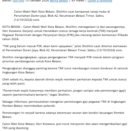
editor:
juin roni
13 Oktober 2024
Berita Bekasi
| 43 Views |
Leave a response
Calon Wakil Wali Kota Bekasi, Sholihin saat kampanye tatap muka di
Perumahan Duren Jaya, Blok A2, Kecamatan Bekasi Timur, Sabtu,
(12/10/2024) sore.
KOTA BEKASI – Calon Wakil Wali Kota Bekasi, Sholihin, menegaskan ia dan pasangannya,
Heri Koswara, berjanji untuk menaikkan status tenaga kerja kontrak (TKK) menjadi
Pegawai Pemerintah dengan Perjanjian Kerja (P3K) jika menang dalam kontestasi Pilkada
tahun 2024.
“TKK yang belum masuk P3K, akan kami upayakan,” jelas Sholihin saat ditemui wartawan
di Perumahan Duren Jaya, Blok A2, Kecamatan Bekasi Timur, Sabtu, (12/10/2024) sore.
Sholihin mengungkapkan, upaya pengangkatan TKK menjadi P3K masuk dalam program
prioritas pembangunan untuk Kota Bekasi.
Pengangkatan dianggap penting karena TKK turut membangun sistem birokrasi di seluruh
lingkungan Kota Bekasi.
Oleh sebab itu, kepala daerah dinilai wajib memberi perhatian kepada TKK untuk status
yang lebih pasti.
“Pemerintah wajib hukumnya memberi perhatian, jangan sampai ada pemotongan (gaji)
seperti (pemerintahan) kemarin,” tegas Sholihin.
Sebagai informasi, permasalahan mengenai pemotongan gaji pegawai TKK di lingkungan
Pemkot Bekasi menimbulkan polemik.
Pemotongan ini terjadi karena adanya ketentuan aturan dan kondisi keuangan Pemkot
Bekasi.
Calon Wali Kota Bekasi, Heri Koswara, pun turut menyoroti dan akan mengembalikan gaji
TKK yang dipotong.