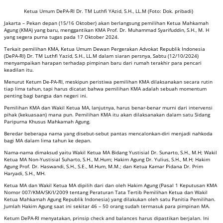
Ketua Umum DePA-RI Dr. TM Luthfi YAzid, S.H., LL.M (Foto: Dok. pribadi)
Jakarta – Pekan depan (15/16 Oktober) akan berlangsung pemilihan Ketua Mahkamah
Agung (KMA) yang baru, menggantikan KMA Prof. Dr. Muhammad Syarifuddin, S.H., M. H
yang segera purna tugas pada 17 Oktober 2024.
Terkait pemilihan KMA, Ketua Umum Dewan Pergerakan Advokat Republik Indonesia
(DePA-RI) Dr. TM Luthfi Yazid, S.H., LL.M dalam siaran persnya, Sabtu (12/10/2024)
menyampaikan harapan terhadap pimpinan baru dari rumah terakhir para pencari
keadilan itu.
Menurut Ketum De-PA-RI, meskipun peristiwa pemilihan KMA dilaksanakan secara rutin
tiap lima tahun, tapi harus dicatat bahwa pemilihan KMA adalah sebuah momentum
penting bagi bangsa dan negeri ini.
Pemilihan KMA dan Wakil Ketua MA, lanjutnya, harus benar-benar murni dari intervensi
pihak (kekuasaan) mana pun. Pemilihan KMA itu akan dilaksanakan dalam satu Sidang
Paripurna Khusus Mahkamah Agung.
Beredar beberapa nama yang disebut-sebut pantas mencalonkan-diri menjadi nahkoda
bagi MA dalam lima tahun ke depan.
Nama-nama dimaksud yaitu Wakil Ketua MA Bidang Yustisial Dr. Sunarto, S.H., M.H; Wakil
Ketua MA Non-Yustisial Suharto, S.H., M.Hum; Hakim Agung Dr. Yulius, S.H., M.H; Hakim
Agung Prof. Dr. Haswandi, S.H., S.E., M.Hum, M.M.; dan Ketua Kamar Pidana Dr. Prim
Haryadi, S.H., MH.
Ketua MA dan Wakil Ketua MA dipilih dari dan oleh Hakim Agung (Pasal 1 Keputusan KMA
Nomor 007/KMA/SK/I/2009 tentang Peraturan Tata Tertib Pemilihan Ketua dan Wakil
Ketua Mahkamah Agung Republik Indonesia) yang dilakukan oleh satu Panitia Pemilihan.
Jumlah Hakim Agung saat ini sekitar 46 – 50 orang sudah termasuk para pimpinan MA.
Ketum DePA-RI menyatakan, prinsip check and balances harus dipastikan berjalan. Ini