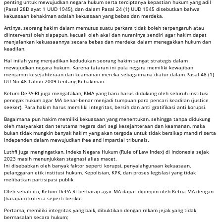
penting untuk mewujudkan negara hukum serta terciptanya kepastian hukum yang adil
(Pasal 28D ayat 1 UUD 1945), dan dalam Pasal 24 (1) UUD 1945 disebutkan bahwa
kekuasaan kehakiman adalah kekuasaan yang bebas dan merdeka.
Artinya, seorang hakim dalam memutus suatu perkara tidak boleh terpengaruh atau
diintervensi oleh siapapun, kecuali oleh akal dan nuraninya sendiri agar hakim dapat
menjalankan kekuasaannya secara bebas dan merdeka dalam menegakkan hukum dan
keadilan.
Hal inilah yang menjadikan kedudukan seorang hakim sangat strategis dalam
mewujudkan negara hukum. Karena tataran ini pula negara memiliki kewajiban
menjamin kesejahteraan dan keamanan mereka sebagaimana diatur dalam Pasal 48 (1)
UU No 48 Tahun 2009 tentang Kehakiman.
Ketum DePA-RI juga mengatakan, KMA yang baru harus didukung oleh seluruh institusi
penegak hukum agar MA benar-benar menjadi tumpuan para pencari keadilan (justice
seeker). Para hakim harus memiliki integritas, bersih dan anti gratifikasi anti korupsi.
Bagaimana pun hakim memiliki kekuasaan yang menentukan, sehingga tanpa didukung
oleh masyarakat dan terutama negara dari segi kesejahteraan dan keamanan, maka
bukan tidak mungkin banyak hakim yang akan tergoda untuk tidak bersikap mandiri serta
independen dalam mewujudkan free and impartial tribunals.
Luthfi juga mengingatkan, Indeks Negara Hukum (Rule of Law Index) di Indonesia sejak
2023 masih menunjukkan stagnasi alias macet.
Ini disebabkan oleh banyak faktor seperti korupsi, penyalahgunaan kekuasaan,
pelanggaran etik institusi hukum, Kepolisian, KPK, dan proses legislasi yang tidak
melibatkan partisipasi publik.
Oleh sebab itu, Ketum DePA-RI berharap agar MA dapat dipimpin oleh Ketua MA dengan
(harapan) kriteria seperti berikut:
Pertama, memiliki integritas yang baik, dibuktikan dengan rekam jejak yang tidak
bermasalah secara hukum;