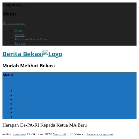
7 August 2026
Menu
Skip to content
Iklan
Indeks
Pedoman Media Siber
Redaksi
Berita Bekasi
Mudah Melihat Bekasi
Menu
Skip to content
Home
Berita Bekasi
Berita Cikarang
Berita Jabar
Nasional
Politik
ADV
Harapan De-PA-RI Kepada Ketua MA Baru
editor:
juin roni
12 Oktober 2024
Nasional
| 39 Views |
Leave a response