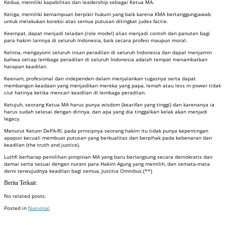
Kedua, memiliki kapabilitas dan leadership sebagai Ketua MA.
Ketiga, memiliki kemampuan berpikir hukum yang baik karena KMA bertanggungjawab
untuk melakukan koreksi atas semua putusan ditingkat judex factie.
Keempat, dapat menjadi teladan (role model) alias menjadi contoh dan panutan bagi
para hakim lainnya di seluruh Indonesia, baik secara profesi maupun moral.
Kelima, mengayomi seluruh insan peradilan di seluruh Indonesia dan dapat menjamin
bahwa setiap lembaga peradilan di seluruh Indonesia adalah tempat menambatkan
harapan keadilan.
Keenam, profesional dan independen dalam menjalankan tugasnya serta dapat
membangun keadaan yang menjadikan mereka yang papa, lemah atau less in power tidak
ciut hatinya ketika mencari keadilan di lembaga peradilan.
Ketujuh, seorang Ketua MA harus punya wisdom (kearifan yang tinggi) dan karenanya ia
harus sudah selesai dengan dirinya, dan apa yang dia tinggalkan kelak akan menjadi
legacy.
Menurut Ketum DePA-RI, pada prinsipnya seorang hakim itu tidak punya kepentingan
apapun kecuali membuat putusan yang berkualitas dan berpihak pada kebenaran dan
keadilan (the truth and justice).
Luthfi berharap pemilihan pimpinan MA yang baru berlangsung secara demokratis dan
damai serta sesuai dengan nurani para Hakim Agung yang memilih, dan semata-mata
demi terwujudnya keadilan bagi semua, Justitia Omnibus.(**)
Berita Terkait:
No related posts.
Posted in
Nasional