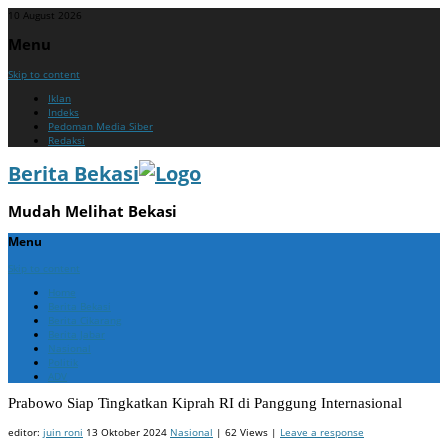
10 August 2026
Menu
Skip to content
Iklan
Indeks
Pedoman Media Siber
Redaksi
Berita Bekasi
Mudah Melihat Bekasi
Menu
Skip to content
Home
Berita Bekasi
Berita Cikarang
Berita Jabar
Nasional
Politik
ADV
Prabowo Siap Tingkatkan Kiprah RI di Panggung Internasional
editor:
juin roni
13 Oktober 2024
Nasional
| 62 Views |
Leave a response