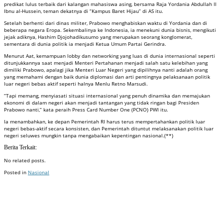
predikat lulus terbaik dari kalangan mahasiswa asing, bersama Raja Yordania Abdullah II
Ibnu al-Hussein, teman dekatnya di “Kampus Baret Hijau” di AS itu.
Setelah berhenti dari dinas militer, Prabowo menghabiskan waktu di Yordania dan di
beberapa negara Eropa. Sekembalinya ke Indonesia, ia menekuni dunia bisnis, mengikuti
jejak adiknya, Hashim Djojohadikusumo yang merupakan seorang konglomerat,
sementara di dunia politik ia menjadi Ketua Umum Partai Gerindra.
Menurut Aat, kemampuan lobby dan networking yang luas di dunia internasional seperti
ditunjukkannya saat menjadi Menteri Pertahanan menjadi salah satu kelebihan yang
dimiliki Prabowo, apalagi jika Menteri Luar Negeri yang dipilihnya nanti adalah orang
yang memahami dengan baik dunia diplomasi dan arti pentingnya pelaksanaan politik
luar negeri bebas aktif seperti halnya Menlu Retno Marsudi.
“Tapi memang, menyiasati situasi internasional yang penuh dinamika dan memajukan
ekonomi di dalam negeri akan menjadi tantangan yang tidak ringan bagi Presiden
Prabowo nanti,” kata peraih Press Card Number One (PCNO) PWI itu.
Ia menambahkan, ke depan Pemerintah RI harus terus mempertahankan politik luar
negeri bebas-aktif secara konsisten, dan Pemerintah dituntut melaksanakan politik luar
negeri seluwes mungkin tanpa mengabaikan kepentingan nasional.(**)
Berita Terkait:
No related posts.
Posted in
Nasional
Badan Sertifikasi ISO
Training SMK3
Training SMK3