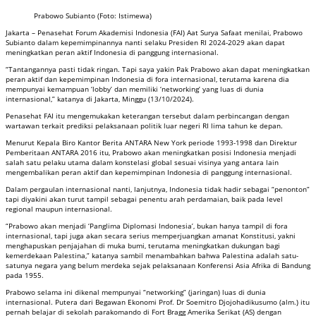
Prabowo Subianto (Foto: Istimewa)
Jakarta – Penasehat Forum Akademisi Indonesia (FAI) Aat Surya Safaat menilai, Prabowo
Subianto dalam kepemimpinannya nanti selaku Presiden RI 2024-2029 akan dapat
meningkatkan peran aktif Indonesia di panggung internasional.
“Tantangannya pasti tidak ringan. Tapi saya yakin Pak Prabowo akan dapat meningkatkan
peran aktif dan kepemimpinan Indonesia di fora internasional, terutama karena dia
mempunyai kemampuan ‘lobby’ dan memiliki ‘networking’ yang luas di dunia
internasional,” katanya di Jakarta, Minggu (13/10/2024).
Penasehat FAI itu mengemukakan keterangan tersebut dalam perbincangan dengan
wartawan terkait prediksi pelaksanaan politik luar negeri RI lima tahun ke depan.
Menurut Kepala Biro Kantor Berita ANTARA New York periode 1993-1998 dan Direktur
Pemberitaan ANTARA 2016 itu, Prabowo akan meningkatkan posisi Indonesia menjadi
salah satu pelaku utama dalam konstelasi global sesuai visinya yang antara lain
mengembalikan peran aktif dan kepemimpinan Indonesia di panggung internasional.
Dalam pergaulan internasional nanti, lanjutnya, Indonesia tidak hadir sebagai “penonton”
tapi diyakini akan turut tampil sebagai penentu arah perdamaian, baik pada level
regional maupun internasional.
“Prabowo akan menjadi ‘Panglima Diplomasi Indonesia’, bukan hanya tampil di fora
internasional, tapi juga akan secara serius memperjuangkan amanat Konstitusi, yakni
menghapuskan penjajahan di muka bumi, terutama meningkatkan dukungan bagi
kemerdekaan Palestina,” katanya sambil menambahkan bahwa Palestina adalah satu-
satunya negara yang belum merdeka sejak pelaksanaan Konferensi Asia Afrika di Bandung
pada 1955.
Prabowo selama ini dikenal mempunyai “networking” (jaringan) luas di dunia
internasional. Putera dari Begawan Ekonomi Prof. Dr Soemitro Djojohadikusumo (alm.) itu
pernah belajar di sekolah parakomando di Fort Bragg Amerika Serikat (AS) dengan