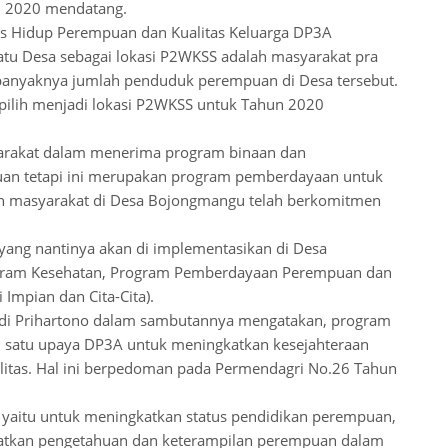
n 2020 mendatang.
tas Hidup Perempuan dan Kualitas Keluarga DP3A
uatu Desa sebagai lokasi P2WKSS adalah masyarakat pra
a banyaknya jumlah penduduk perempuan di Desa tersebut.
ipilih menjadi lokasi P2WKSS untuk Tahun 2020
syarakat dalam menerima program binaan dan
ntuan tetapi ini merupakan program pemberdayaan untuk
n masyarakat di Desa Bojongmangu telah berkomitmen
ng nantinya akan di implementasikan di Desa
ogram Kesehatan, Program Pemberdayaan Perempuan dan
mpian dan Cita-Cita).
liadi Prihartono dalam sambutannya mengatakan, program
 satu upaya DP3A untuk meningkatkan kesejahteraan
alitas. Hal ini berpedoman pada Permendagri No.26 Tahun
, yaitu untuk meningkatkan status pendidikan perempuan,
atkan pengetahuan dan keterampilan perempuan dalam