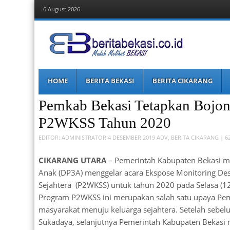
6 August 2026
Berita Bekasi
Mudah Melihat Bekasi
Menu
Skip
HOME
BERITA BEKASI
BERITA CIKARANG
to
content
Pemkab Bekasi Tetapkan Bojo
P2WKSS Tahun 2020
EDITOR:
ADMINISTRATOR
4 DESEMBER 2019
ADV
,
BERITA CIKARANG
| 6
CIKARANG UTARA
– Pemerintah Kabupaten Bekasi m
Anak (DP3A) menggelar acara Ekspose Monitoring Des
Sejahtera (P2WKSS) untuk tahun 2020 pada Selasa (12/
Program P2WKSS ini merupakan salah satu upaya Pe
masyarakat menuju keluarga sejahtera. Setelah sebe
Sukadaya, selanjutnya Pemerintah Kabupaten Bekasi