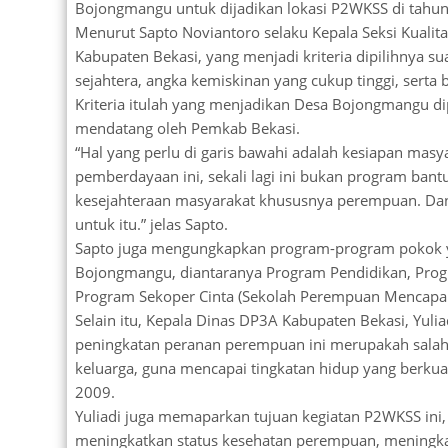
Bojongmangu untuk dijadikan lokasi P2WKSS di tahu
Menurut Sapto Noviantoro selaku Kepala Seksi Kuali
Kabupaten Bekasi, yang menjadi kriteria dipilihnya s
sejahtera, angka kemiskinan yang cukup tinggi, sert
Kriteria itulah yang menjadikan Desa Bojongmangu d
mendatang oleh Pemkab Bekasi.
“Hal yang perlu di garis bawahi adalah kesiapan ma
pemberdayaan ini, sekali lagi ini bukan program ba
kesejahteraan masyarakat khususnya perempuan. Da
untuk itu.” jelas Sapto.
Sapto juga mengungkapkan program-program pokok ya
Bojongmangu, diantaranya Program Pendidikan, Pr
Program Sekoper Cinta (Sekolah Perempuan Mencapai I
Selain itu, Kepala Dinas DP3A Kabupaten Bekasi, Yu
peningkatan peranan perempuan ini merupakah salah
keluarga, guna mencapai tingkatan hidup yang berku
2009.
Yuliadi juga memaparkan tujuan kegiatan P2WKSS ini
meningkatkan status kesehatan perempuan, meningk