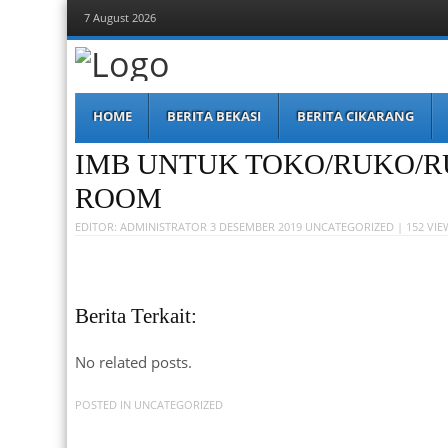
7 August 2026
Berita Bekasi
Mudah Melihat Bekasi
Menu
Skip
HOME
BERITA BEKASI
BERITA CIKARANG
to
content
IMB UNTUK TOKO/RUKO/
ROOM
EDITOR:
ADMINISTRATOR
3 DESEMBER 2019
UNCATEGORIZED
| 152 VIE
Berita Terkait:
No related posts.
POSTED IN
UNCATEGORIZED