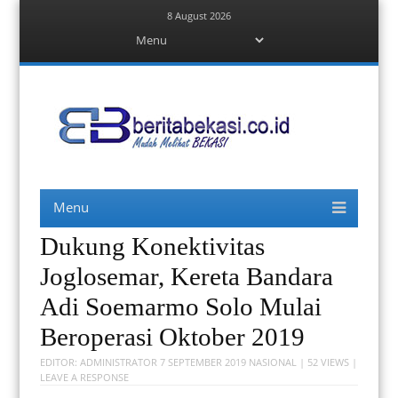
8 August 2026
Menu
Skip
to
content
Berita Bekasi
Mudah Melihat Bekasi
Menu
Skip
to
content
Dukung Konektivitas
Joglosemar, Kereta Bandara
Adi Soemarmo Solo Mulai
Beroperasi Oktober 2019
EDITOR:
ADMINISTRATOR
7 SEPTEMBER 2019
NASIONAL
| 52 VIEWS |
LEAVE A RESPONSE