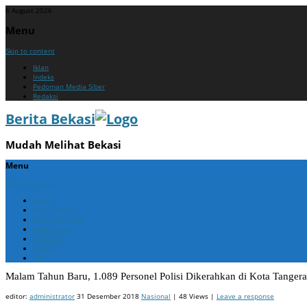
6 August 2026
Menu
Skip to content
Iklan
Indeks
Pedoman Media Siber
Redaksi
Berita Bekasi
Mudah Melihat Bekasi
Menu
Skip to content
Home
Berita Bekasi
Berita Cikarang
Berita Jabar
Nasional
Politik
ADV
Malam Tahun Baru, 1.089 Personel Polisi Dikerahkan di Kota Tanger
editor:
administrator
31 Desember 2018
Nasional
| 48 Views |
Leave a response