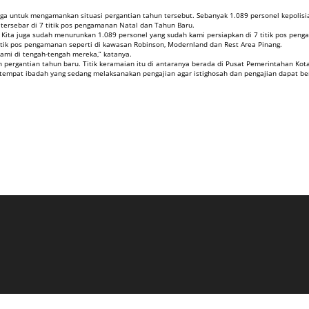
aga untuk mengamankan situasi pergantian tahun tersebut. Sebanyak 1.089 personel kepolis
tersebar di 7 titik pos pengamanan Natal dan Tahun Baru.
ita juga sudah menurunkan 1.089 personel yang sudah kami persiapkan di 7 titik pos penga
tik pos pengamanan seperti di kawasan Robinson, Modernland dan Rest Area Pinang.
ami di tengah-tengah mereka,” katanya.
ergantian tahun baru. Titik keramaian itu di antaranya berada di Pusat Pemerintahan Kota
-tempat ibadah yang sedang melaksanakan pengajian agar istighosah dan pengajian dapat ber