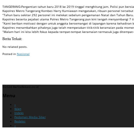
TANGERANG-Pergantian tahun baru 2018 ke 2019 tinggal menghitung jam. Polisi pun bersi
Kapolres Metro Tangerang Kombes Harry Kurniawan mengatakan, ribuan personel tersebut 
“Tahun baru sekitar 292 personel ini melekat sebelum pengamanan Natal dan Tahun Baru. K
Kapolres beserta pejabat utama Polres Metro Tangerang pun kini tengah menyambangi 7 ti
“Kami berikan motivasi dengan untuk anggota bersemangat di lapangan karena kehadiran k
Kapolres menambahkan pihaknya juga telah mempetakan titik-titik keramaian pada momen p
“Malam hari ini kita lebih fokus kepada tempat-tempat keramaian termasuk juga ditempat
Berita Terkait:
No related posts.
Posted in
Nasional
Badan Sertifikasi ISO
Training SMK3
Training SMK3
©2024 BeritaBekasi.co.id
Menu
–
Iklan
Indeks
Pedoman Media Siber
Redaksi
–