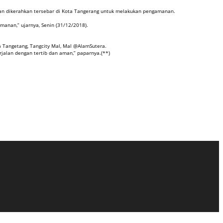
ian dikerahkan tersebar di Kota Tangerang untuk melakukan pengamanan.
manan,” ujarnya, Senin (31/12/2018).
 Tangetang, Tangcity Mal, Mal @AlamSutera.
jalan dengan tertib dan aman,” paparnya.(**)