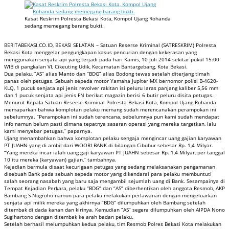
Kasat Reskrim Polresta Bekasi Kota, Kompol Ujang Rohanda
sedang memegang barang bukti.
BERITABEKASI.CO.ID, BEKASI SELATAN – Satuan Reserse Kriminal (SATRESKRIM) Polresta
Bekasi Kota menggelar pengungkapan kasus pencurian dengan kekerasan yang
menggunakan senjata api yang terjadi pada hari Kamis, 10 Juli 2014 sekitar pukul 15:00
WIB di pangkalan VI, Cikeuting Udik, Kecamatan Bantargebang, Kota Bekasi.
Dua pelaku, “AS” alias Manto dan “BDG” alias Bodong tewas setelah diterjang timah
panas oleh petugas. Sebuah sepeda motor Yamaha Jupiter MX bernomor polisi B-4620-
KLQ, 1 pucuk senjata api jenis revolver rakitan isi peluru laras panjang kaliber 5,56 mm
dan 1 pucuk senjata api jenis FN berikut magazin berisi 6 butir peluru disita petugas.
Menurut Kepala Satuan Reserse Kriminal Polresta Bekasi Kota, Kompol Ujang Rohanda
memaparkan bahwa komplotan pelaku memang sudah merencanakan perampokan ini
sebelumnya. “Perampokan ini sudah terencana, sebelumnya pun kami sudah mendapat
info namun belum pasti dimana tepatnya sasaran operasi yang mereka targetkan, lalu
kami menyebar petugas,” paparnya.
Ujang menambahkan bahwa komplotan pelaku sengaja mengincar uang gajian karyawan
PT JUAHN yang di ambil dari WOORI BANK di bilangan Cibubur sebesar Rp. 1,4 Milyar.
“Yang mereka incar ialah uang gaji karyawan PT JUAHN sebesar Rp. 1,4 Milyar, per tanggal
10 itu mereka (karyawan) gajian,” tambahnya.
Kejadian bermula disaat kecurigaan petugas yang sedang melaksanakan pengamanan
disebuah Bank pada sebuah sepeda motor yang dikendarai para pelaku membuntuti
salah seorang nasabah yang baru saja mengambil sejumlah uang di Bank. Sesampainya di
Tempat Kejadian Perkara, pelaku “BDG” dan “AS” diberhentikan oleh anggota Resmob, AKP
Bambang S Nugroho namun para pelaku melakukan perlawanan dengan mengeluarkan
senjata api milik mereka yang akhirnya “BDG” dilumpuhkan oleh Bambang setelah
ditembak di dada kanan dan kirinya. Kemudian “AS” segera dilumpuhkan oleh AIPDA Nono
Sugihartono dengan ditembak ke arah badan pelaku.
Setelah berhasil melumpuhkan kedua pelaku, tim Resmob Polres Bekasi Kota melakukan