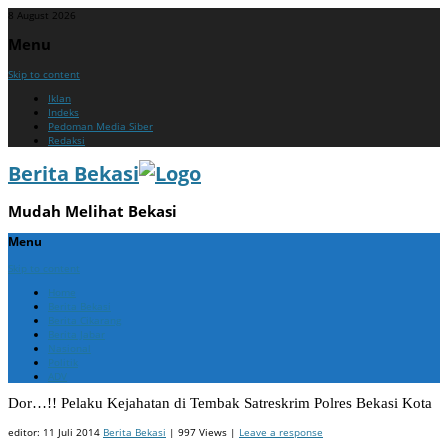
8 August 2026
Menu
Skip to content
Iklan
Indeks
Pedoman Media Siber
Redaksi
Berita Bekasi
Mudah Melihat Bekasi
Menu
Skip to content
Home
Berita Bekasi
Berita Cikarang
Berita Jabar
Nasional
Politik
ADV
Dor…!! Pelaku Kejahatan di Tembak Satreskrim Polres Bekasi Kota
editor:
11 Juli 2014
Berita Bekasi
| 997 Views |
Leave a response