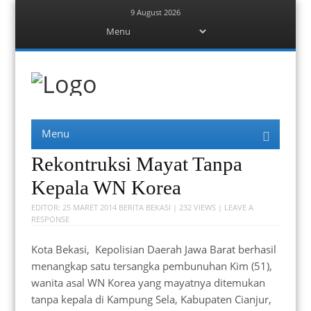
9 August 2026
Menu
Skip
to
content
Berita Bekasi
Mudah Melihat Bekasi
Menu
Skip
to
content
Rekontruksi Mayat Tanpa
Kepala WN Korea
EDITOR:
25 MARET 2014
BERITA BEKASI
| 232 VIEWS |
LEAVE A
RESPONSE
Kota Bekasi, Kepolisian Daerah Jawa Barat berhasil
menangkap satu tersangka pembunuhan Kim (51),
wanita asal WN Korea yang mayatnya ditemukan
tanpa kepala di Kampung Sela, Kabupaten Cianjur,