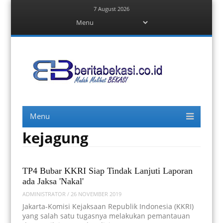
7 August 2026
Menu
Skip
to
content
Berita Bekasi
Mudah Melihat Bekasi
Menu
Skip
to
content
kejagung
TP4 Bubar KKRI Siap Tindak Lanjuti Laporan
ada Jaksa 'Nakal'
ADMINISTRATOR
/
26 NOVEMBER 2019
Jakarta-Komisi Kejaksaan Republik Indonesia (KKRI)
yang salah satu tugasnya melakukan pemantauan