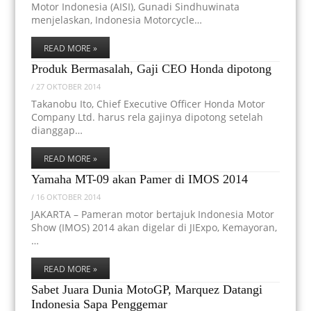
Motor Indonesia (AISI), Gunadi Sindhuwinata
menjelaskan, Indonesia Motorcycle…
READ MORE »
Produk Bermasalah, Gaji CEO Honda dipotong
/
27 OKTOBER 2014
Takanobu Ito, Chief Executive Officer Honda Motor
Company Ltd. harus rela gajinya dipotong setelah
dianggap…
READ MORE »
Yamaha MT-09 akan Pamer di IMOS 2014
/
16 OKTOBER 2014
JAKARTA – Pameran motor bertajuk Indonesia Motor
Show (IMOS) 2014 akan digelar di JIExpo, Kemayoran,
…
READ MORE »
Sabet Juara Dunia MotoGP, Marquez Datangi
Indonesia Sapa Penggemar