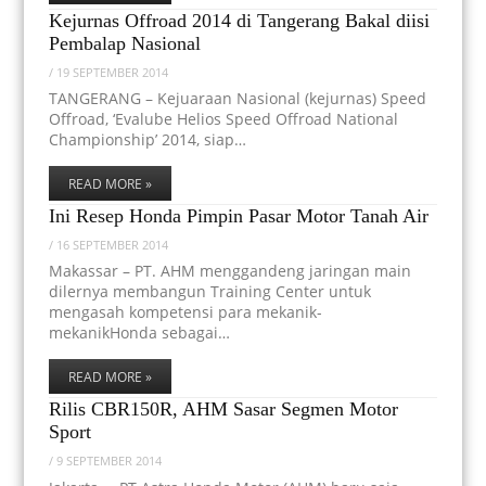
Kejurnas Offroad 2014 di Tangerang Bakal diisi
Pembalap Nasional
/
19 SEPTEMBER 2014
TANGERANG – Kejuaraan Nasional (kejurnas) Speed
Offroad, ‘Evalube Helios Speed Offroad National
Championship’ 2014, siap…
READ MORE »
Ini Resep Honda Pimpin Pasar Motor Tanah Air
/
16 SEPTEMBER 2014
Makassar – PT. AHM menggandeng jaringan main
dilernya membangun Training Center untuk
mengasah kompetensi para mekanik-
mekanikHonda sebagai…
READ MORE »
Rilis CBR150R, AHM Sasar Segmen Motor
Sport
/
9 SEPTEMBER 2014