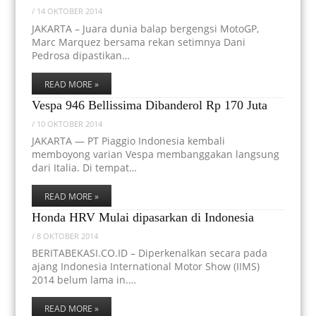
/
14 OKTOBER 2014
JAKARTA – Juara dunia balap bergengsi MotoGP,
Marc Marquez bersama rekan setimnya Dani
Pedrosa dipastikan…
READ MORE »
Vespa 946 Bellissima Dibanderol Rp 170 Juta
/
10 OKTOBER 2014
JAKARTA — PT Piaggio Indonesia kembali
memboyong varian Vespa membanggakan langsung
dari Italia. Di tempat…
READ MORE »
Honda HRV Mulai dipasarkan di Indonesia
/
8 OKTOBER 2014
BERITABEKASI.CO.ID – Diperkenalkan secara pada
ajang Indonesia International Motor Show (IIMS)
2014 belum lama in.…
READ MORE »