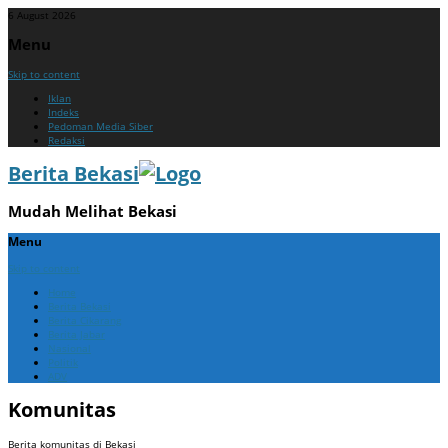
6 August 2026
Menu
Skip to content
Iklan
Indeks
Pedoman Media Siber
Redaksi
Berita Bekasi
Mudah Melihat Bekasi
Menu
Skip to content
Home
Berita Bekasi
Berita Cikarang
Berita Jabar
Nasional
Politik
ADV
Komunitas
Berita komunitas di Bekasi