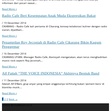
informasi dari pocari sweat…
Read More »
Radio Cafe Beri Kesempatan Anak Muda Ekspresikan Bakat
/
19 Desember 2014
CIKARANG – Radio Cafe kali pertama di Cikarang, konsep kolaborasi kuliner dengan radio
siaran, dijadikan…
Read More »
Penampilan Roy Jeconiah di Radio Cafe Cikarang Bikin Kagum
Penggemar
/
16 Desember 2014
CIKARANG UTARA -Manager Radio Cafe, Alamsyah mengatakan, akan terus menghadirkan
musisi rock seperti Roy Jeconiah,…
Read More »
Alf Fattah “THE VOICE INDONESIA” Akhirnya Bentuk Band
/
11 Desember 2014
Adalah Alf D‘Bats, grup anyar yang empat anggotanya terhitung bukan ‘pemain baru’ di
blantika musik.…
Read More »
1
2
3
Next
→
©2024 BeritaBekasi.co.id