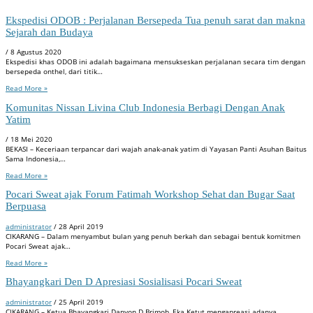
Ekspedisi ODOB : Perjalanan Bersepeda Tua penuh sarat dan makna
Sejarah dan Budaya
/
8 Agustus 2020
Ekspedisi khas ODOB ini adalah bagaimana mensukseskan perjalanan secara tim dengan
bersepeda onthel, dari titik…
Read More »
Komunitas Nissan Livina Club Indonesia Berbagi Dengan Anak
Yatim
/
18 Mei 2020
BEKASI – Keceriaan terpancar dari wajah anak-anak yatim di Yayasan Panti Asuhan Baitus
Sama Indonesia,…
Read More »
Pocari Sweat ajak Forum Fatimah Workshop Sehat dan Bugar Saat
Berpuasa
administrator
/
28 April 2019
CIKARANG – Dalam menyambut bulan yang penuh berkah dan sebagai bentuk komitmen
Pocari Sweat ajak…
Read More »
Bhayangkari Den D Apresiasi Sosialisasi Pocari Sweat
administrator
/
25 April 2019
CIKARANG – Ketua Bhayangkari Danyon D Brimob, Eka Ketut mengapreasi adanya