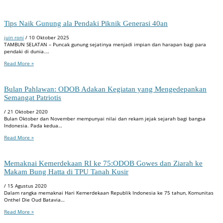
Tips Naik Gunung ala Pendaki Piknik Generasi 40an
juin roni
/
10 Oktober 2025
TAMBUN SELATAN – Puncak gunung sejatinya menjadi impian dan harapan bagi para
pendaki di dunia.…
Read More »
Bulan Pahlawan: ODOB Adakan Kegiatan yang Mengedepankan
Semangat Patriotis
/
21 Oktober 2020
Bulan Oktober dan November mempunyai nilai dan rekam jejak sejarah bagi bangsa
Indonesia. Pada kedua…
Read More »
Memaknai Kemerdekaan RI ke 75:ODOB Gowes dan Ziarah ke
Makam Bung Hatta di TPU Tanah Kusir
/
15 Agustus 2020
Dalam rangka memaknai Hari Kemerdekaan Republik Indonesia ke 75 tahun, Komunitas
Onthel Die Oud Batavia…
Read More »