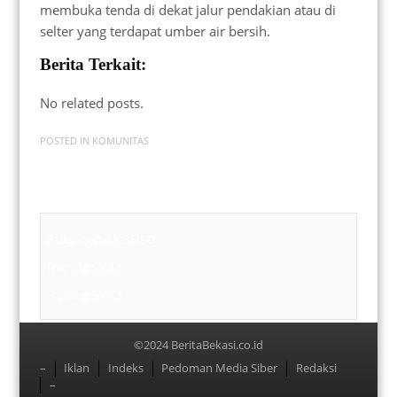
membuka tenda di dekat jalur pendakian atau di
selter yang terdapat umber air bersih.
Berita Terkait:
No related posts.
POSTED IN
KOMUNITAS
Badan Sertifikasi ISO
Training SMK3
Training SMK3
©2024 BeritaBekasi.co.id
Menu
–
Iklan
Indeks
Pedoman Media Siber
Redaksi
–