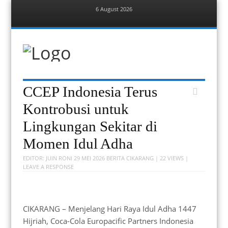
6 August 2026
Menu
Skip
to
content
Berita Bekasi
Mudah Melihat Bekasi
Menu
Skip
CCEP Indonesia Terus
to
content
Kontrobusi untuk
Lingkungan Sekitar di
Momen Idul Adha
EDITOR:
JUIN RONI
29 MEI 2026
BERITA CIKARANG
| 22 VIEWS |
LEAVE A RESPONSE
CIKARANG – Menjelang Hari Raya Idul Adha 1447
Hijriah, Coca-Cola Europacific Partners Indonesia