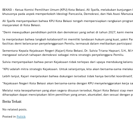
BEKASI – Ketua Komisi Pemilihan Umum (KPU) Kota Bekasi, Ali Syaifa, melakukan kunjungan 
khususnya pada aspek memperkokoh Ideologi Pancasila, Demokrasi, dan Hak Asasi Manusi
Ali Syaifa menyampaikan bahwa KPU Kota Bekasi tengah mempersiapkan rangkaian program
masyarakat di Kota Bekasi.
“Demi mewujudkan pendidikan politik dan demokrasi yang sehat di tahun 2027, kami memer
Ia menjelaskan bahwa langkah kolaboratif ini memiliki landasan hukum yang kuat, yakn
fasilitas demi kelancaran penyelenggaraan Pemilu, termasuk dalam melibatkan partisipasi
Sementara Kepala Kejaksaan Negeri (Kajari) Kota Bekasi, Dr. Sulvia Triana Hapsari, S.H., 
mengawal seluruh tahapan demokrasi sebagai mitra strategis penyelenggara Pemilu.
Sulvia menyampaikan bahwa peran Kejaksaan tidak terlepas dari upaya mendukung kelanc
“KPU adalah mitra strategis Kejaksaan. Untuk selanjutnya, kita akan bersama-sama melaku
Lebih lanjut, Kajari menjelaskan bahwa dukungan tersebut tidak hanya bersifat koordinatif
“Kejaksaan Negeri Kota Bekasi akan bersama-sama dengan KPU menyelenggarakan kerja sam
Melalui nota kesepahaman yang akan segera disusun tersebut, Kejari Kota Bekasi siap m
diharapkan dapat menciptakan iklim pemilihan yang aman, akuntabel, dan sesuai dengan p
Berita Terkait:
No related posts.
Posted in
Politik
Badan Sertifikasi ISO