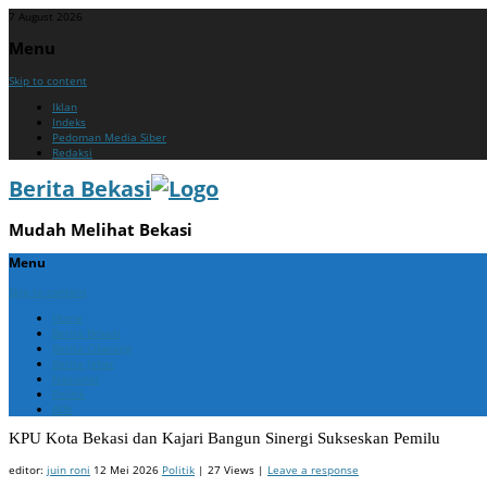
7 August 2026
Menu
Skip to content
Iklan
Indeks
Pedoman Media Siber
Redaksi
Berita Bekasi
Mudah Melihat Bekasi
Menu
Skip to content
Home
Berita Bekasi
Berita Cikarang
Berita Jabar
Nasional
Politik
ADV
KPU Kota Bekasi dan Kajari Bangun Sinergi Sukseskan Pemilu
editor:
juin roni
12 Mei 2026
Politik
| 27 Views |
Leave a response