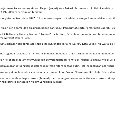
kerja resmi ke Kantor Kejaksaan Negeri (Kejari) Kota Bekasi. Pertemuan ini dilakukan dalam
a (HAM).Dalam pertemuan tersebut,
 kegiatan untuk tahun 2027. Fokus utama program ini adalah mewujudkan pendidikan pemili
lukan kerja sama dan dukungan penuh dari unsur Pemerintah serta Pemerintah Daerah,” ujar 
i Pasal 434 Undang-Undang Nomor 7 Tahun 2017 tentang Pemilihan Umum. Aturan tersebut m
 masyarakat secara luas.
M.Hum., memberikan apresiasi tinggi atas kunjungan kerja Ketua KPU Kota Bekasi, Ali Syaifa,
aran agenda nasional. Ia menekankan bahwa hubungan antara kedua lembaga ini adalah ben
kan kolaborasi dalam menyukseskan penyelenggaraan Pemilu di Indonesia, khususnya di wilay
, namun akan dituangkan ke dalam komitmen hitam di atas putih. Hal ini dilakukan agar kerja
a yang diimplementasikan melalui Perjanjian Kerja Sama (PKS) antara KPU Kota Bekasi dan
emberikan pendampingan hukum (Amanah), pertimbangan hukum, serta tindakan hukum lainnya 
rinsip-prinsip penegakan hukum yang berlaku.(Red)