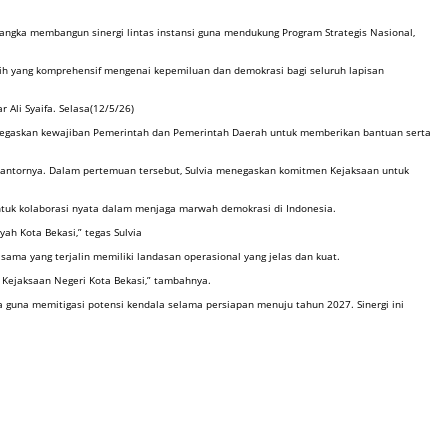
 rangka membangun sinergi lintas instansi guna mendukung Program Strategis Nasional,
h yang komprehensif mengenai kepemiluan dan demokrasi bagi seluruh lapisan
Ali Syaifa. Selasa(12/5/26)
enegaskan kewajiban Pemerintah dan Pemerintah Daerah untuk memberikan bantuan serta
 ke kantornya. Dalam pertemuan tersebut, Sulvia menegaskan komitmen Kejaksaan untuk
tuk kolaborasi nyata dalam menjaga marwah demokrasi di Indonesia.
ah Kota Bekasi,” tegas Sulvia
 sama yang terjalin memiliki landasan operasional yang jelas dan kuat.
 Kejaksaan Negeri Kota Bekasi,” tambahnya.
guna memitigasi potensi kendala selama persiapan menuju tahun 2027. Sinergi ini