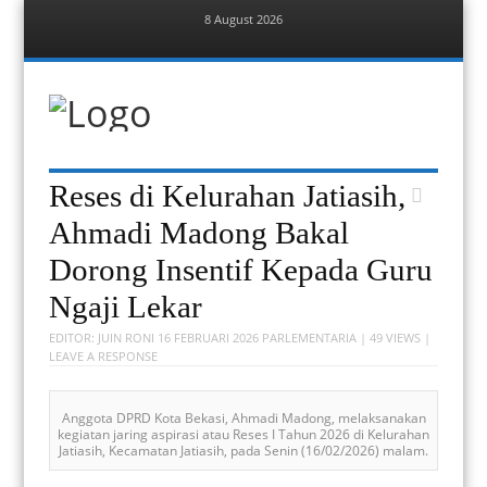
8 August 2026
Menu
Skip
to
content
Berita Bekasi
Mudah Melihat Bekasi
Menu
Skip
Reses di Kelurahan Jatiasih,
to
content
Ahmadi Madong Bakal
Dorong Insentif Kepada Guru
Ngaji Lekar
EDITOR:
JUIN RONI
16 FEBRUARI 2026
PARLEMENTARIA
| 49 VIEWS |
LEAVE A RESPONSE
Anggota DPRD Kota Bekasi, Ahmadi Madong, melaksanakan
kegiatan jaring aspirasi atau Reses I Tahun 2026 di Kelurahan
Jatiasih, Kecamatan Jatiasih, pada Senin (16/02/2026) malam.