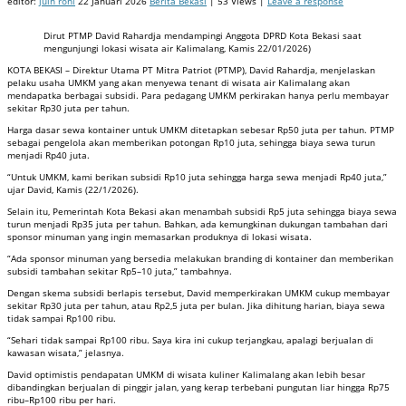
editor:
juin roni
22 Januari 2026
Berita Bekasi
| 53 Views |
Leave a response
Dirut PTMP David Rahardja mendampingi Anggota DPRD Kota Bekasi saat
mengunjungi lokasi wisata air Kalimalang, Kamis 22/01/2026)
KOTA BEKASI – Direktur Utama PT Mitra Patriot (PTMP), David Rahardja, menjelaskan
pelaku usaha UMKM yang akan menyewa tenant di wisata air Kalimalang akan
mendapatka berbagai subsidi. Para pedagang UMKM perkirakan hanya perlu membayar
sekitar Rp30 juta per tahun.
Harga dasar sewa kontainer untuk UMKM ditetapkan sebesar Rp50 juta per tahun. PTMP
sebagai pengelola akan memberikan potongan Rp10 juta, sehingga biaya sewa turun
menjadi Rp40 juta.
“Untuk UMKM, kami berikan subsidi Rp10 juta sehingga harga sewa menjadi Rp40 juta,”
ujar David, Kamis (22/1/2026).
Selain itu, Pemerintah Kota Bekasi akan menambah subsidi Rp5 juta sehingga biaya sewa
turun menjadi Rp35 juta per tahun. Bahkan, ada kemungkinan dukungan tambahan dari
sponsor minuman yang ingin memasarkan produknya di lokasi wisata.
“Ada sponsor minuman yang bersedia melakukan branding di kontainer dan memberikan
subsidi tambahan sekitar Rp5–10 juta,” tambahnya.
Dengan skema subsidi berlapis tersebut, David memperkirakan UMKM cukup membayar
sekitar Rp30 juta per tahun, atau Rp2,5 juta per bulan. Jika dihitung harian, biaya sewa
tidak sampai Rp100 ribu.
“Sehari tidak sampai Rp100 ribu. Saya kira ini cukup terjangkau, apalagi berjualan di
kawasan wisata,” jelasnya.
David optimistis pendapatan UMKM di wisata kuliner Kalimalang akan lebih besar
dibandingkan berjualan di pinggir jalan, yang kerap terbebani pungutan liar hingga Rp75
ribu–Rp100 ribu per hari.