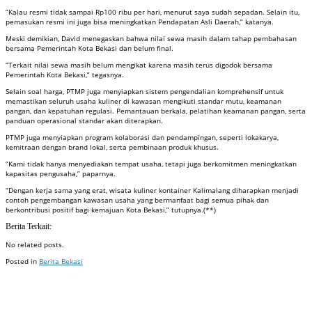
“Kalau resmi tidak sampai Rp100 ribu per hari, menurut saya sudah sepadan. Selain itu,
pemasukan resmi ini juga bisa meningkatkan Pendapatan Asli Daerah,” katanya.
Meski demikian, David menegaskan bahwa nilai sewa masih dalam tahap pembahasan
bersama Pemerintah Kota Bekasi dan belum final.
“Terkait nilai sewa masih belum mengikat karena masih terus digodok bersama
Pemerintah Kota Bekasi,” tegasnya.
Selain soal harga, PTMP juga menyiapkan sistem pengendalian komprehensif untuk
memastikan seluruh usaha kuliner di kawasan mengikuti standar mutu, keamanan
pangan, dan kepatuhan regulasi. Pemantauan berkala, pelatihan keamanan pangan, serta
panduan operasional standar akan diterapkan.
PTMP juga menyiapkan program kolaborasi dan pendampingan, seperti lokakarya,
kemitraan dengan brand lokal, serta pembinaan produk khusus.
“Kami tidak hanya menyediakan tempat usaha, tetapi juga berkomitmen meningkatkan
kapasitas pengusaha,” paparnya.
“Dengan kerja sama yang erat, wisata kuliner kontainer Kalimalang diharapkan menjadi
contoh pengembangan kawasan usaha yang bermanfaat bagi semua pihak dan
berkontribusi positif bagi kemajuan Kota Bekasi,” tutupnya.(**)
Berita Terkait:
No related posts.
Posted in
Berita Bekasi
Badan Sertifikasi ISO
Training SMK3