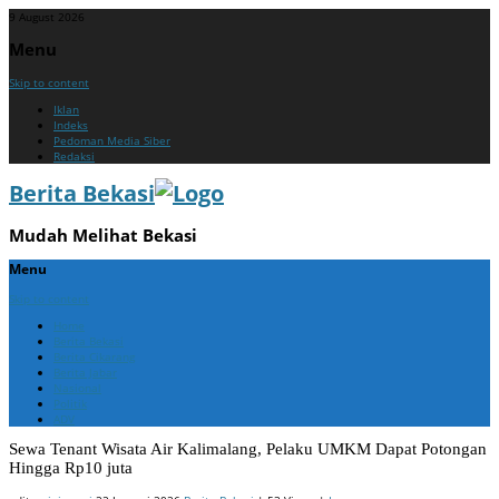
9 August 2026
Menu
Skip to content
Iklan
Indeks
Pedoman Media Siber
Redaksi
Berita Bekasi
Mudah Melihat Bekasi
Menu
Skip to content
Home
Berita Bekasi
Berita Cikarang
Berita Jabar
Nasional
Politik
ADV
Sewa Tenant Wisata Air Kalimalang, Pelaku UMKM Dapat Potongan
Hingga Rp10 juta