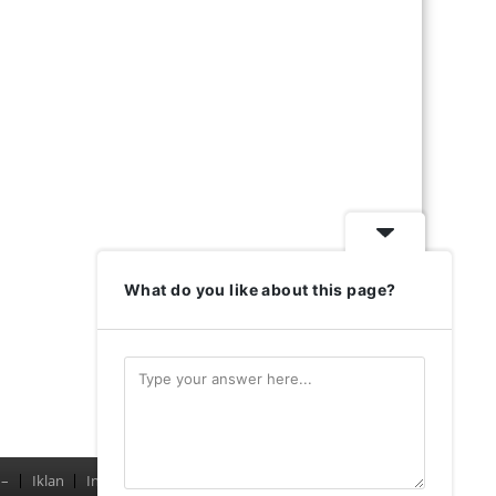
What do you like about this page?
–
Iklan
Indeks
Pedoman Media Siber
Redaksi
–
Menu