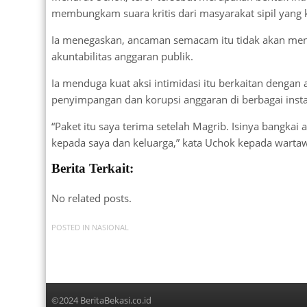
membungkam suara kritis dari masyarakat sipil yang
Ia menegaskan, ancaman semacam itu tidak akan me
akuntabilitas anggaran publik.
Ia menduga kuat aksi intimidasi itu berkaitan dengan 
penyimpangan dan korupsi anggaran di berbagai ins
“Paket itu saya terima setelah Magrib. Isinya bangka
kepada saya dan keluarga,” kata Uchok kepada wartaw
Berita Terkait:
No related posts.
POSTED IN
NASIONAL
©2024 BeritaBekasi.co.id