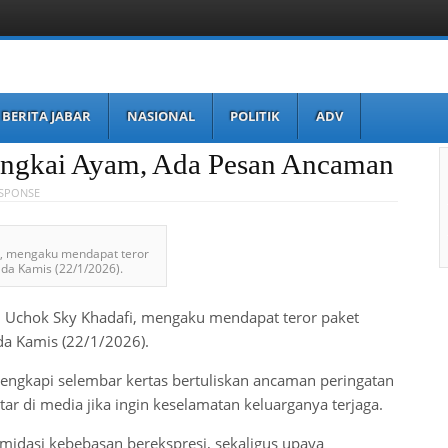
BERITA JABAR
NASIONAL
POLITIK
ADV
angkai Ayam, Ada Pesan Ancaman
ESPONSE
fi, mengaku mendapat teror
da Kamis (22/1/2026).
A), Uchok Sky Khadafi, mengaku mendapat teror paket
a Kamis (22/1/2026).
ilengkapi selembar kertas bertuliskan ancaman peringatan
r di media jika ingin keselamatan keluarganya terjaga.
midasi kebebasan berekspresi, sekaligus upaya