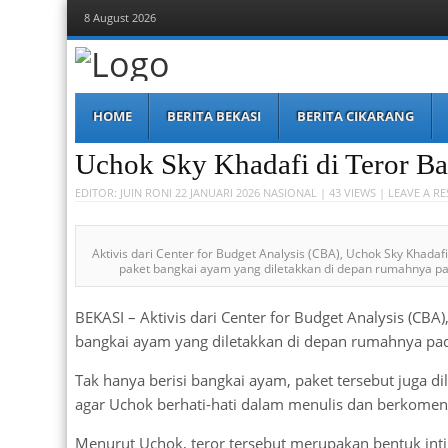
8 August 2026
Berita Bekasi
Mudah Melihat Bekasi
Menu
Skip
HOME
BERITA BEKASI
BERITA CIKARANG
to
content
Uchok Sky Khadafi di Teror B
EDITOR:
JUIN RONI
22 JANUARI 2026
NASIONAL
| 43 VIEWS |
LEAVE A R
Aktivis dari Center for Budget Analysis (CBA), Uchok Sky Khada
paket bangkai ayam yang diletakkan di depan rumahnya pa
BEKASI – Aktivis dari Center for Budget Analysis (CB
bangkai ayam yang diletakkan di depan rumahnya pad
Tak hanya berisi bangkai ayam, paket tersebut juga d
agar Uchok berhati-hati dalam menulis dan berkomenta
Menurut Uchok, teror tersebut merupakan bentuk inti