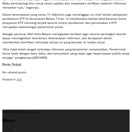
Maka penting bagi kita untuk selalu update dan melakukan verifikasi sebelum informasi
menyebar luas,” tegasnya.
Dalam kesempatan yang sama, Tri Adhianto juga menanggapi isu viral terkait pelayanan
pembuatan KTP di Kecamatan Bekasi Timur. Ia menjelaskan bahwa keterbatasan kuota
pelayanan KTP memang terjadi karena sistem perekaman dan pencetakan e-KTP
merupakan kewenangan pemerintah pusat.
Sebagai penutup, Wali Kota Bekasi menegaskan kembali agar seluruh perangkat daerah
dapat meningkatkan koordinasi, keterbukaan informasi, dan kecepatan dalam
memberikan klarifikasi terhadap setiap isu yang beredar di media sosial.
“Kita tidak boleh lengah terhadap informasi yang berpotensi menyesatkan. Pemerintah
harus hadir dengan data, fakta, dan komunikasi yang cepat agar kepercayaan publik tetap
terjaga,” pungkasnya.(ADV/HMS)
Berita Terkait:
No related posts.
Posted in
ADV
Badan Sertifikasi ISO
Training SMK3
Training SMK3
©2024 BeritaBekasi.co.id
Menu
–