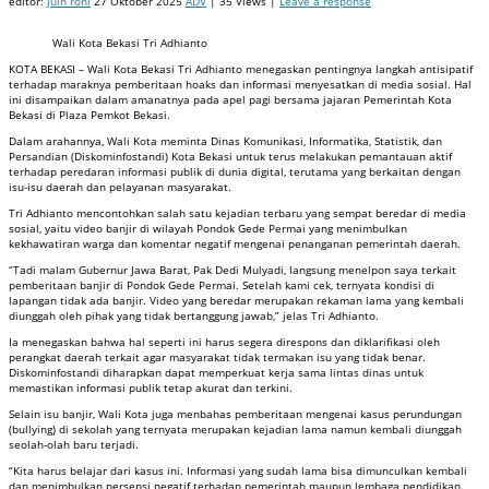
editor:
juin roni
27 Oktober 2025
ADV
| 35 Views |
Leave a response
Wali Kota Bekasi Tri Adhianto
KOTA BEKASI – Wali Kota Bekasi Tri Adhianto menegaskan pentingnya langkah antisipatif
terhadap maraknya pemberitaan hoaks dan informasi menyesatkan di media sosial. Hal
ini disampaikan dalam amanatnya pada apel pagi bersama jajaran Pemerintah Kota
Bekasi di Plaza Pemkot Bekasi.
Dalam arahannya, Wali Kota meminta Dinas Komunikasi, Informatika, Statistik, dan
Persandian (Diskominfostandi) Kota Bekasi untuk terus melakukan pemantauan aktif
terhadap peredaran informasi publik di dunia digital, terutama yang berkaitan dengan
isu-isu daerah dan pelayanan masyarakat.
Tri Adhianto mencontohkan salah satu kejadian terbaru yang sempat beredar di media
sosial, yaitu video banjir di wilayah Pondok Gede Permai yang menimbulkan
kekhawatiran warga dan komentar negatif mengenai penanganan pemerintah daerah.
“Tadi malam Gubernur Jawa Barat, Pak Dedi Mulyadi, langsung menelpon saya terkait
pemberitaan banjir di Pondok Gede Permai. Setelah kami cek, ternyata kondisi di
lapangan tidak ada banjir. Video yang beredar merupakan rekaman lama yang kembali
diunggah oleh pihak yang tidak bertanggung jawab,” jelas Tri Adhianto.
Ia menegaskan bahwa hal seperti ini harus segera direspons dan diklarifikasi oleh
perangkat daerah terkait agar masyarakat tidak termakan isu yang tidak benar.
Diskominfostandi diharapkan dapat memperkuat kerja sama lintas dinas untuk
memastikan informasi publik tetap akurat dan terkini.
Selain isu banjir, Wali Kota juga menbahas pemberitaan mengenai kasus perundungan
(bullying) di sekolah yang ternyata merupakan kejadian lama namun kembali diunggah
seolah-olah baru terjadi.
“Kita harus belajar dari kasus ini. Informasi yang sudah lama bisa dimunculkan kembali
dan menimbulkan persepsi negatif terhadap pemerintah maupun lembaga pendidikan.