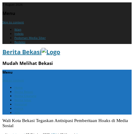
7 August 2026
Menu
Skip to content
Iklan
Indeks
Pedoman Media Siber
Redaksi
Berita Bekasi
Mudah Melihat Bekasi
Menu
Skip to content
Home
Berita Bekasi
Berita Cikarang
Berita Jabar
Nasional
Politik
ADV
Wali Kota Bekasi Tegaskan Antisipasi Pemberitaan Hoaks di Media
Sosial