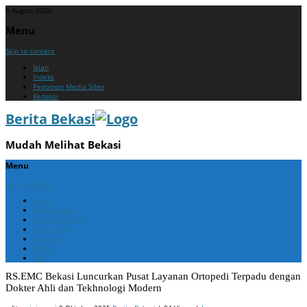
6 August 2026
Menu
Skip to content
Iklan
Indeks
Pedoman Media Siber
Redaksi
Berita Bekasi
Mudah Melihat Bekasi
Menu
Skip to content
Home
Berita Bekasi
Berita Cikarang
Berita Jabar
Nasional
Politik
ADV
RS.EMC Bekasi Luncurkan Pusat Layanan Ortopedi Terpadu dengan
Dokter Ahli dan Tekhnologi Modern