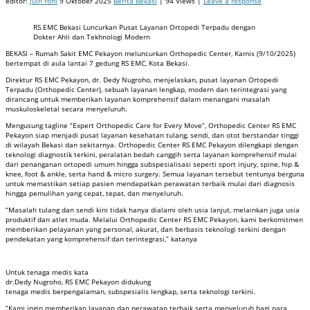
editor:
juin roni
9 Oktober 2025
Berita Bekasi
| 94 Views |
Leave a response
RS.EMC Bekasi Luncurkan Pusat Layanan Ortopedi Terpadu dengan
Dokter Ahli dan Tekhnologi Modern
BEKASI – Rumah Sakit EMC Pekayon meluncurkan Orthopedic Center, Kamis (9/10/2025)
bertempat di aula lantai 7 gedung RS EMC, Kota Bekasi.
Direktur RS EMC Pekayon, dr. Dedy Nugroho, menjelaskan, pusat layanan Ortopedi
Terpadu (Orthopedic Center), sebuah layanan lengkap, modern dan terintegrasi yang
dirancang untuk memberikan layanan komprehensif dalam menangani masalah
muskuloskeletal secara menyeluruh.
Mengusung tagline “Expert Orthopedic Care for Every Move”, Orthopedic Center RS EMC
Pekayon siap menjadi pusat layanan kesehatan tulang, sendi, dan otot berstandar tinggi
di wilayah Bekasi dan sekitarnya. Orthopedic Center RS EMC Pekayon dilengkapi dengan
teknologi diagnostik terkini, peralatan bedah canggih serta layanan komprehensif mulai
dari penanganan ortopedi umum hingga subspesialisasi seperti sport injury, spine, hip &
knee, foot & ankle, serta hand & micro surgery. Semua layanan tersebut tentunya berguna
untuk memastikan setiap pasien mendapatkan perawatan terbaik mulai dari diagnosis
hingga pemulihan yang cepat, tepat, dan menyeluruh.
“Masalah tulang dan sendi kini tidak hanya dialami oleh usia lanjut, melainkan juga usia
produktif dan atlet muda. Melalui Orthopedic Center RS EMC Pekayon, kami berkomitmen
memberikan pelayanan yang personal, akurat, dan berbasis teknologi terkini dengan
pendekatan yang komprehensif dan terintegrasi,” katanya
Untuk tenaga medis kata
dr.Dedy Nugroho, RS EMC Pekayon didukung
tenaga medis berpengalaman, subspesialis lengkap, serta teknologi terkini.
“Kami ingin memberikan layanan dan perawatan terbaik serta menyeluruh bagi para