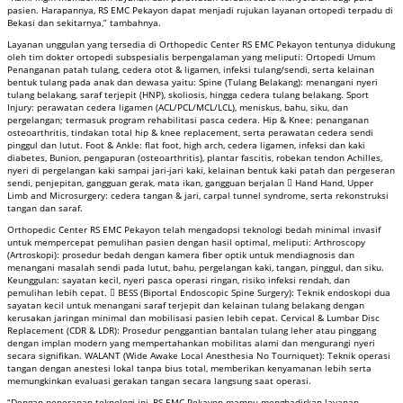
pasien. Harapannya, RS EMC Pekayon dapat menjadi rujukan layanan ortopedi terpadu di
Bekasi dan sekitarnya,” tambahnya.
Layanan unggulan yang tersedia di Orthopedic Center RS EMC Pekayon tentunya didukung
oleh tim dokter ortopedi subspesialis berpengalaman yang meliputi: Ortopedi Umum
Penanganan patah tulang, cedera otot & ligamen, infeksi tulang/sendi, serta kelainan
bentuk tulang pada anak dan dewasa yaitu: Spine (Tulang Belakang): menangani nyeri
tulang belakang, saraf terjepit (HNP), skoliosis, hingga cedera tulang belakang. Sport
Injury: perawatan cedera ligamen (ACL/PCL/MCL/LCL), meniskus, bahu, siku, dan
pergelangan; termasuk program rehabilitasi pasca cedera. Hip & Knee: penanganan
osteoarthritis, tindakan total hip & knee replacement, serta perawatan cedera sendi
pinggul dan lutut. Foot & Ankle: flat foot, high arch, cedera ligamen, infeksi dan kaki
diabetes, Bunion, pengapuran (osteoarthritis), plantar fascitis, robekan tendon Achilles,
nyeri di pergelangan kaki sampai jari-jari kaki, kelainan bentuk kaki patah dan pergeseran
sendi, penjepitan, gangguan gerak, mata ikan, gangguan berjalan  Hand Hand, Upper
Limb and Microsurgery: cedera tangan & jari, carpal tunnel syndrome, serta rekonstruksi
tangan dan saraf.
Orthopedic Center RS EMC Pekayon telah mengadopsi teknologi bedah minimal invasif
untuk mempercepat pemulihan pasien dengan hasil optimal, meliputi: Arthroscopy
(Artroskopi): prosedur bedah dengan kamera fiber optik untuk mendiagnosis dan
menangani masalah sendi pada lutut, bahu, pergelangan kaki, tangan, pinggul, dan siku.
Keunggulan: sayatan kecil, nyeri pasca operasi ringan, risiko infeksi rendah, dan
pemulihan lebih cepat.  BESS (Biportal Endoscopic Spine Surgery): Teknik endoskopi dua
sayatan kecil untuk menangani saraf terjepit dan kelainan tulang belakang dengan
kerusakan jaringan minimal dan mobilisasi pasien lebih cepat. Cervical & Lumbar Disc
Replacement (CDR & LDR): Prosedur penggantian bantalan tulang leher atau pinggang
dengan implan modern yang mempertahankan mobilitas alami dan mengurangi nyeri
secara signifikan. WALANT (Wide Awake Local Anesthesia No Tourniquet): Teknik operasi
tangan dengan anestesi lokal tanpa bius total, memberikan kenyamanan lebih serta
memungkinkan evaluasi gerakan tangan secara langsung saat operasi.
“Dengan penerapan teknologi ini, RS EMC Pekayon mampu menghadirkan layanan