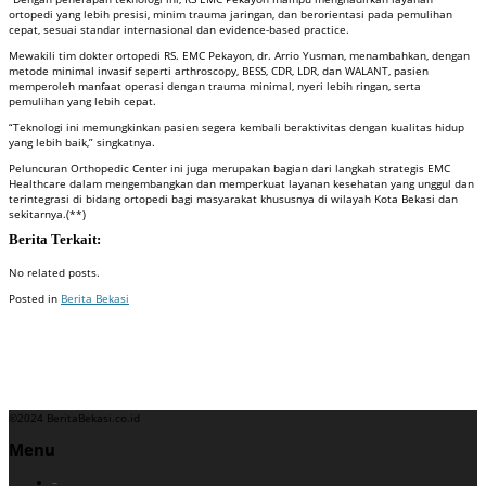
ortopedi yang lebih presisi, minim trauma jaringan, dan berorientasi pada pemulihan
cepat, sesuai standar internasional dan evidence-based practice.
Mewakili tim dokter ortopedi RS. EMC Pekayon, dr. Arrio Yusman, menambahkan, dengan
metode minimal invasif seperti arthroscopy, BESS, CDR, LDR, dan WALANT, pasien
memperoleh manfaat operasi dengan trauma minimal, nyeri lebih ringan, serta
pemulihan yang lebih cepat.
“Teknologi ini memungkinkan pasien segera kembali beraktivitas dengan kualitas hidup
yang lebih baik,” singkatnya.
Peluncuran Orthopedic Center ini juga merupakan bagian dari langkah strategis EMC
Healthcare dalam mengembangkan dan memperkuat layanan kesehatan yang unggul dan
terintegrasi di bidang ortopedi bagi masyarakat khususnya di wilayah Kota Bekasi dan
sekitarnya.(**)
Berita Terkait:
No related posts.
Posted in
Berita Bekasi
Badan Sertifikasi ISO
Training SMK3
Training SMK3
©2024 BeritaBekasi.co.id
Menu
–