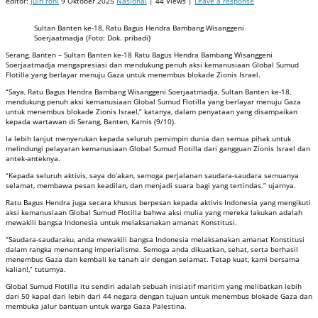
editor:
juin roni
9 Oktober 2025
Nasional
| 44 Views |
Leave a response
Sultan Banten ke-18, Ratu Bagus Hendra Bambang Wisanggeni
Soerjaatmadja (Foto: Dok. pribadi)
Serang, Banten – Sultan Banten ke-18 Ratu Bagus Hendra Bambang Wisanggeni
Soerjaatmadja mengapresiasi dan mendukung penuh aksi kemanusiaan Global Sumud
Flotilla yang berlayar menuju Gaza untuk menembus blokade Zionis Israel.
“Saya, Ratu Bagus Hendra Bambang Wisanggeni Soerjaatmadja, Sultan Banten ke-18,
mendukung penuh aksi kemanusiaan Global Sumud Flotilla yang berlayar menuju Gaza
untuk menembus blokade Zionis Israel,” katanya, dalam penyataan yang disampaikan
kepada wartawan di Serang, Banten, Kamis (9/10).
Ia lebih lanjut menyerukan kepada seluruh pemimpin dunia dan semua pihak untuk
melindungi pelayaran kemanusiaan Global Sumud Flotilla dari gangguan Zionis Israel dan
antek-anteknya.
“Kepada seluruh aktivis, saya do’akan, semoga perjalanan saudara-saudara semuanya
selamat, membawa pesan keadilan, dan menjadi suara bagi yang tertindas.” ujarnya.
Ratu Bagus Hendra juga secara khusus berpesan kepada aktivis Indonesia yang mengikuti
aksi kemanusiaan Global Sumud Flotilla bahwa aksi mulia yang mereka lakukan adalah
mewakili bangsa Indonesia untuk melaksanakan amanat Konstitusi.
“Saudara-saudaraku, anda mewakili bangsa Indonesia melaksanakan amanat Konstitusi
dalam rangka menentang imperialisme. Semoga anda dikuatkan, sehat, serta berhasil
menembus Gaza dan kembali ke tanah air dengan selamat. Tetap kuat, kami bersama
kalian!,” tuturnya.
Global Sumud Flotilla itu sendiri adalah sebuah inisiatif maritim yang melibatkan lebih
dari 50 kapal dari lebih dari 44 negara dengan tujuan untuk menembus blokade Gaza dan
membuka jalur bantuan untuk warga Gaza Palestina.