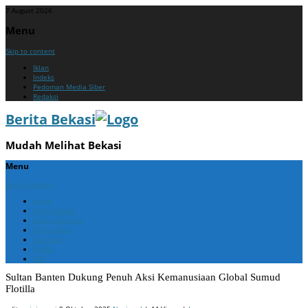
7 August 2026
Menu
Skip to content
Iklan
Indeks
Pedoman Media Siber
Redaksi
Berita Bekasi
Mudah Melihat Bekasi
Menu
Skip to content
Home
Berita Bekasi
Berita Cikarang
Berita Jabar
Nasional
Politik
ADV
Sultan Banten Dukung Penuh Aksi Kemanusiaan Global Sumud
Flotilla