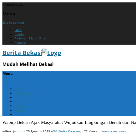
7 August 2026
Menu
Skip to content
Iklan
Indeks
Pedoman Media Siber
Redaksi
Berita Bekasi
Mudah Melihat Bekasi
Menu
Skip to content
Home
Berita Bekasi
Berita Cikarang
Berita Jabar
Nasional
Politik
ADV
Wabup Bekasi Ajak Masyarakat Wujudkan Lingkungan Bersih dari N
editor:
juin roni
29 Agustus 2025
ADV
,
Berita Cikarang
| 22 Views |
Leave a response