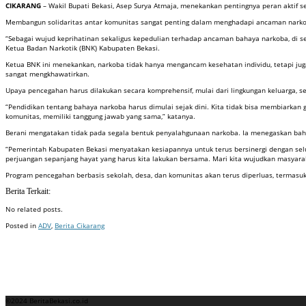
CIKARANG
– Wakil Bupati Bekasi, Asep Surya Atmaja, menekankan pentingnya peran aktif
Membangun solidaritas antar komunitas sangat penting dalam menghadapi ancaman narko
“Sebagai wujud keprihatinan sekaligus kepedulian terhadap ancaman bahaya narkoba, di se
Ketua Badan Narkotik (BNK) Kabupaten Bekasi.
Ketua BNK ini menekankan, narkoba tidak hanya mengancam kesehatan individu, tetapi jug
sangat mengkhawatirkan.
Upaya pencegahan harus dilakukan secara komprehensif, mulai dari lingkungan keluarga, se
“Pendidikan tentang bahaya narkoba harus dimulai sejak dini. Kita tidak bisa membiarkan
komunitas, memiliki tanggung jawab yang sama,” katanya.
Berani mengatakan tidak pada segala bentuk penyalahgunaan narkoba. Ia menegaskan bahw
“Pemerintah Kabupaten Bekasi menyatakan kesiapannya untuk terus bersinergi dengan sel
perjuangan sepanjang hayat yang harus kita lakukan bersama. Mari kita wujudkan masyaraka
Program pencegahan berbasis sekolah, desa, dan komunitas akan terus diperluas, termasu
Berita Terkait:
No related posts.
Posted in
ADV
,
Berita Cikarang
Badan Sertifikasi ISO
Training SMK3
Training SMK3
©2024 BeritaBekasi.co.id