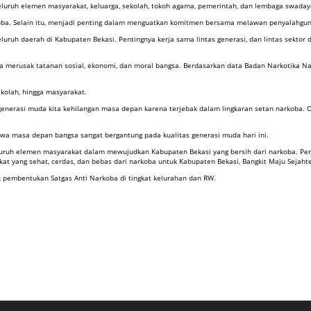
 seluruh elemen masyarakat, keluarga, sekolah, tokoh agama, pemerintah, dan lembaga swa
ba. Selain itu, menjadi penting dalam menguatkan komitmen bersama melawan penyalahgun
luruh daerah di Kabupaten Bekasi. Pentingnya kerja sama lintas generasi, dan lintas sekt
a merusak tatanan sosial, ekonomi, dan moral bangsa. Berdasarkan data Badan Narkotika Na
kolah, hingga masyarakat.
 generasi muda kita kehilangan masa depan karena terjebak dalam lingkaran setan narkoba. O
a masa depan bangsa sangat bergantung pada kualitas generasi muda hari ini.
uruh elemen masyarakat dalam mewujudkan Kabupaten Bekasi yang bersih dari narkoba. Perj
t yang sehat, cerdas, dan bebas dari narkoba untuk Kabupaten Bekasi, Bangkit Maju Sejahte
k pembentukan Satgas Anti Narkoba di tingkat kelurahan dan RW.