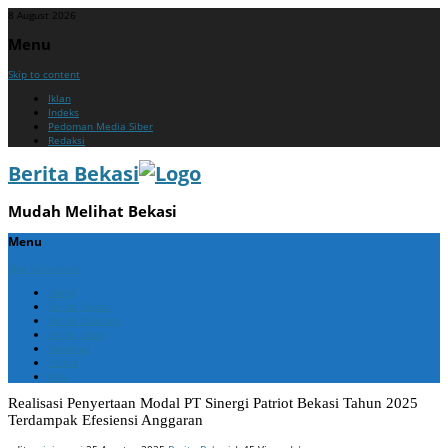
8 August 2026
Menu
Skip to content
Iklan
Indeks
Pedoman Media Siber
Redaksi
Berita Bekasi
Mudah Melihat Bekasi
Menu
Skip to content
Home
Berita Bekasi
Berita Cikarang
Berita Jabar
Nasional
Politik
ADV
Realisasi Penyertaan Modal PT Sinergi Patriot Bekasi Tahun 2025
Terdampak Efesiensi Anggaran