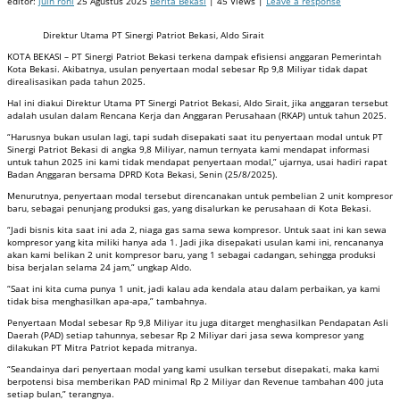
editor:
juin roni
25 Agustus 2025
Berita Bekasi
| 45 Views |
Leave a response
Direktur Utama PT Sinergi Patriot Bekasi, Aldo Sirait
KOTA BEKASI – PT Sinergi Patriot Bekasi terkena dampak efisiensi anggaran Pemerintah
Kota Bekasi. Akibatnya, usulan penyertaan modal sebesar Rp 9,8 Miliyar tidak dapat
direalisasikan pada tahun 2025.
Hal ini diakui Direktur Utama PT Sinergi Patriot Bekasi, Aldo Sirait, jika anggaran tersebut
adalah usulan dalam Rencana Kerja dan Anggaran Perusahaan (RKAP) untuk tahun 2025.
“Harusnya bukan usulan lagi, tapi sudah disepakati saat itu penyertaan modal untuk PT
Sinergi Patriot Bekasi di angka 9,8 Miliyar, namun ternyata kami mendapat informasi
untuk tahun 2025 ini kami tidak mendapat penyertaan modal,” ujarnya, usai hadiri rapat
Badan Anggaran bersama DPRD Kota Bekasi, Senin (25/8/2025).
Menurutnya, penyertaan modal tersebut direncanakan untuk pembelian 2 unit kompresor
baru, sebagai penunjang produksi gas, yang disalurkan ke perusahaan di Kota Bekasi.
“Jadi bisnis kita saat ini ada 2, niaga gas sama sewa kompresor. Untuk saat ini kan sewa
kompresor yang kita miliki hanya ada 1. Jadi jika disepakati usulan kami ini, rencananya
akan kami belikan 2 unit kompresor baru, yang 1 sebagai cadangan, sehingga produksi
bisa berjalan selama 24 jam,” ungkap Aldo.
“Saat ini kita cuma punya 1 unit, jadi kalau ada kendala atau dalam perbaikan, ya kami
tidak bisa menghasilkan apa-apa,” tambahnya.
Penyertaan Modal sebesar Rp 9,8 Miliyar itu juga ditarget menghasilkan Pendapatan Asli
Daerah (PAD) setiap tahunnya, sebesar Rp 2 Miliyar dari jasa sewa kompresor yang
dilakukan PT Mitra Patriot kepada mitranya.
“Seandainya dari penyertaan modal yang kami usulkan tersebut disepakati, maka kami
berpotensi bisa memberikan PAD minimal Rp 2 Miliyar dan Revenue tambahan 400 juta
setiap bulan,” terangnya.