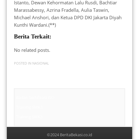
Istanto, Dewan Kehormatan Lalu Rusdi, Bachtiar
Marassabessy, Azrina Fradella, Aulia Taswin,
Michael Anshori, dan Ketua DPD DKI Jakarta Diyah
Kunthi Wardani.(**)
Berita Terkait:
No related posts.
POSTED IN
NASIONAL
Badan Sertifikasi ISO
Training SMK3
Training SMK3
©2024 BeritaBekasi.co.id