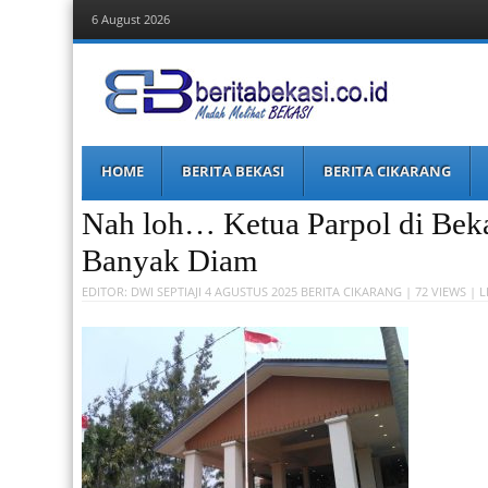
6 August 2026
Berita Bekasi
Mudah Melihat Bekasi
Menu
Skip
HOME
BERITA BEKASI
BERITA CIKARANG
to
content
Nah loh… Ketua Parpol di Bek
Banyak Diam
EDITOR:
DWI SEPTIAJI
4 AGUSTUS 2025
BERITA CIKARANG
| 72 VIEWS |
L