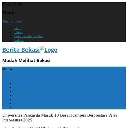
7 August 2026
Menu
Skip to content
Iklan
Indeks
Pedoman Media Siber
Redaksi
Berita Bekasi
Mudah Melihat Bekasi
Menu
Skip to content
Home
Berita Bekasi
Berita Cikarang
Berita Jabar
Nasional
Politik
ADV
Universitas Pancasila Masuk 10 Besar Kampus Berprestasi Versi
Puspresnas 2025