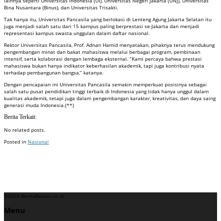
lainnya seperti Universitas Indonesia (UI), Universitas Negeri Jakarta (UNJ), Universitas
Bina Nusantara (Binus), dan Universitas Trisakti.
Tak hanya itu, Universitas Pancasila yang berlokasi di Lenteng Agung Jakarta Selatan itu
juga menjadi salah satu dari 15 kampus paling berprestasi se-Jakarta dan menjadi
representasi kampus swasta unggulan dalam daftar nasional.
Rektor Universitas Pancasila, Prof. Adnan Hamid menyatakan, pihaknya terus mendukung
pengembangan minat dan bakat mahasiswa melalui berbagai program, pembinaan
intensif, serta kolaborasi dengan lembaga eksternal. “Kami percaya bahwa prestasi
mahasiswa bukan hanya indikator keberhasilan akademik, tapi juga kontribusi nyata
terhadap pembangunan bangsa,” katanya.
Dengan pencapaian ini Universitas Pancasila semakin memperkuat posisinya sebagai
salah satu pusat pendidikan tinggi terbaik di Indonesia yang tidak hanya unggul dalam
kualitas akademik, tetapi juga dalam pengembangan karakter, kreativitas, dan daya saing
generasi muda Indonesia.(**)
Berita Terkait:
No related posts.
Posted in
Nasional
Badan Sertifikasi ISO
Training SMK3
Training SMK3
©2024 BeritaBekasi.co.id
Menu