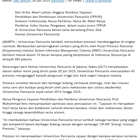
editor:
Dwi Septiaji
26 Juli 2025
Nasional
| 45 Views |
Leave a response
Dari Ki-Ka: Ahwil Luthan, Anggota Pembina Yayasan
Pendidikan dan Pembinaan Universitas Pancasila (YPPUP);
Siswono Yudohusodo, Ketua Pembina; Hatta Ali, Wakil Ketua
Pembina; Indra Utama, Pengawas; dalam suatu acara YPPUP
di Universitas Pancasila belum lama berselang (Foto: Dok.
Humas Universitas Pancasila)
JAKARTA – Universitas Pancasila kembali menorehkan prestasi membanggakan di tingkat
nasional. Berdasarkan pemeringkatan terbaru yang dirilis oleh Pusat Prestasi Nasional
(Puspresnas) melalui Sistem Informasi Manajemen Talenta (SIMT), Universitas Pancasila
berhasil masuk dalam 10 besar kampus paling berprestasi di Indonesia, khususnya di
wilayah DKI Jakarta.
Keterangan pers Humas Universitas Pancasila di Jakarta, Sabtu (26/7) menyebutkan,
dalam daftar resmi yang dirilis pada 20 Juli 2025, Universitas Pancasila mencatatkan 43
prestasi, mengungguli banyak perguruan tinggi lain, baik negeri maupun swasta.
Prestasi tersebut berasal dari berbagai bidang, termasuk olahraga, riset dan inovasi,
serta seni dan budaya yang diraih oleh para mahasiswa dan civitas akademika
Universitas Pancasila sejak tahun 2016 hingga 2025.
Ketua Pengurus Yayasan Pendidikan dan Pembina Universitas Pancasila, Prof.
Muhammad Anis menyampaikan apresiasi atas pencapaian ini. “Capaian ini merupakan
hasil kerja keras dan kolaborasi seluruh elemen kampus, mulai dari mahasiswa, dosen,
hingga tenaga kependidikan serta alumni.
“Ini membuktikan bahwa Universitas Pancasila terus tumbuh sebagai kampus yang unggul
dan kompetitif dalam berbagai bidang, sesuai dengan semangat ‘UP-SIP: Sinergi, Inovasi,
Prestasi’,” katanya.
Prestasi ini menempatkan Universitas Pancasila sejajar dengan kampus-kampus ternama