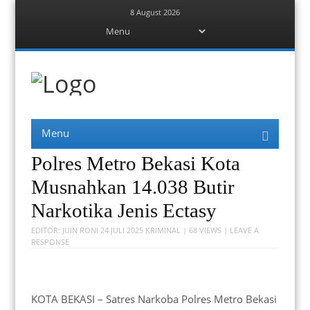
8 August 2026
Menu
Skip
to
content
Berita Bekasi
Mudah Melihat Bekasi
Menu
Skip
to
content
Polres Metro Bekasi Kota
Musnahkan 14.038 Butir
Narkotika Jenis Ectasy
EDITOR:
JUIN RONI
24 JULI 2025
KRIMINAL
| 68 VIEWS |
LEAVE A
RESPONSE
KOTA BEKASI – Satres Narkoba Polres Metro Bekasi